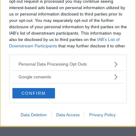
opt-out request is processed you may continue seeing
Kraften skickas till bakhjulen via en åttaväxlad
interest-based ads based on personal information utilized by
automatlåda från ZF.
us or personal information disclosed to third parties prior to
your opt-out. You may separately opt-out of the further
disclosure of your personal information by third parties on the
Som standard
finns adaptiva stötdämpare som
IAB’s list of downstream participants. This information may
förutser ojämnheter i vägbanan och anpassar
also be disclosed by us to third parties on the
IAB’s List of
sig därefter. Annat som ingår i köpet är 360-
Downstream Participants
that may further disclose it to other
third parties.
graderskamera med parkeringshjälp.
Please note that this website/app uses one or more Google
Personal Data Processing Opt Outs
services and may gather and store information including but
DBS Superleggera
levereras under tredje
not limited to your visit or usage behaviour. You may click to
Google consents
kvartalet i år till de med ekonomiskt utrymme
grant or deny consent to Google and its third-party tags to
på 274.995 euro, vilket motsvarar över 2,8
use your data for below specified purposes in below Google
CONFIRM
consent section.
miljoner svenska kronor.
Diskutera
: Vad tycker du om Aston Martin DBS
Data Deletion
Data Access
Privacy Policy
Superleggera?