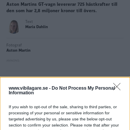
Aston Martins GT-vagn levererar 725 hästkrafter till
den som har 2,8 miljoner kronor till övers.
Text
Maria Dahlin
Fotograf
Aston Martin
DBS Superleggera
ersätter Vanquish S i toppen
av Aston Martins bilutbud. Dess hjärta är en
www.vibilagare.se -
Do Not Process My Personal
Information
mittmonterad 5,2-liters V12 motor med
dubbelturbo på 725 hästkrafter och 900
If you wish to opt-out of the sale, sharing to third parties, or
Newtonmeter i vridmoment. 0-100 kilometer i
processing of your personal or sensitive information for
timmen tar 3,4 sekunder med plattan i mattan
targeted advertising by us, please use the below opt-out
section to confirm your selection. Please note that after your
och toppfarten är 340 kilometer i timmen.