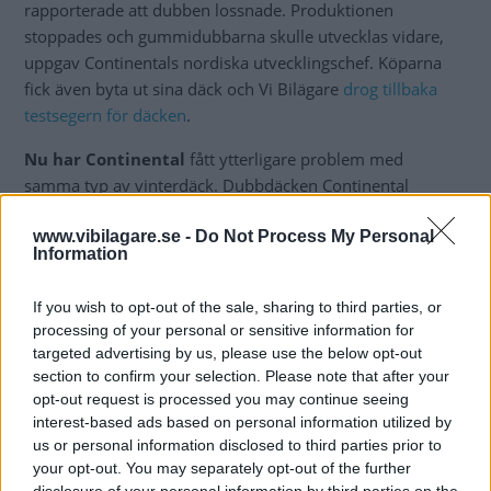
rapporterade att dubben lossnade. Produktionen
stoppades och gummidubbarna skulle utvecklas vidare,
uppgav Continentals nordiska utvecklingschef. Köparna
fick även byta ut sina däck och Vi Bilägare
drog tillbaka
testsegern för däcken
.
Nu har Continental
fått ytterligare problem med
samma typ av vinterdäck. Dubbdäcken Continental
IceContact 3 ska återkallas eftersom de kan tappa
www.vibilagare.se -
Do Not Process My Personal
lufttrycket.
Information
”Hittills har Continental inte fått några rapporter om
olyckor eller personskador i frågan”, uppger företaget i ett
If you wish to opt-out of the sale, sharing to third parties, or
processing of your personal or sensitive information for
pressmeddelande.
targeted advertising by us, please use the below opt-out
section to confirm your selection. Please note that after your
Återkallelsen beskrivs
som ”frivillig” och bilägarna som
opt-out request is processed you may continue seeing
köpt däcken som omfattas av återkallelsen får
interest-based ads based on personal information utilized by
kostnadsfritt byta till nya. Exakt vad som gått fel under
us or personal information disclosed to third parties prior to
tillverkningen avslöjas inte.
your opt-out. You may separately opt-out of the further
disclosure of your personal information by third parties on the