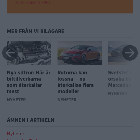
personuppgiftspolicy.
MER FRÅN VI BILÄGARE
Nya siffror: Här är
Rutorna kan
Svetsfel kan
biltillverkarna
lossna – nu
orsaka brand
som återkallar
återkallas flera
Mercedes
mest
modeller
NYHETER
NYHETER
NYHETER
ÄMNEN I ARTIKELN
Nyheter