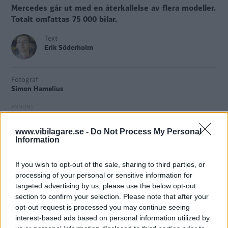
Mercedes går ut med en återkallelse av flera modeller.
Totalt omfattas 75 000 bilar.
Text
Erik Söderholm
Fotograf
Simon Hamelius
www.vibilagare.se -
Do Not Process My Personal
Information
Mercedes har upptäckt
ett fel i bilmodellerna E-klass,
CLS och AMG GT som i värsta fall kan innebära brandrisk.
If you wish to opt-out of the sale, sharing to third parties, or
Bilar med 48-volts mildhybridsystem kan ha en felaktigt
processing of your personal or sensitive information for
monterad jordningspunkt. Om den överhettas finns risk
targeted advertising by us, please use the below opt-out
för brand.
section to confirm your selection. Please note that after your
opt-out request is processed you may continue seeing
Globalt omfattas 75 000 bilar, men hur många svenska
interest-based ads based on personal information utilized by
bilar som ska återkallas är oklart.