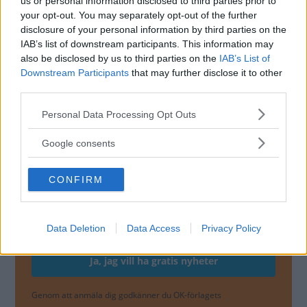
us or personal information disclosed to third parties prior to
your opt-out. You may separately opt-out of the further
– Vi vet i nuläget inte om vi har några svenska bilar som
disclosure of your personal information by third parties on the
berörs. Om det är så kommer berörda kunder kontaktas
IAB’s list of downstream participants. This information may
av oss, säger Steffen Holm, produktspecialist på Mercedes.
also be disclosed by us to third parties on the
IAB’s List of
Downstream Participants
that may further disclose it to other
Åtgärden liknar en annan återkallelse som Mercedes gick
third parties.
ut med för E-klass, GLE och CLS för
snart två år sedan
.
Please note that this website/app uses one or more Google
Personal Data Processing Opt Outs
services and may gather and store information including but
not limited to your visit or usage behaviour. You may click to
Google consents
MISSA INTE KOMMANDE ARTIKLAR OM
grant or deny consent to Google and its third-party tags to
MERCEDES CLS
use your data for below specified purposes in below Google
CONFIRM
consent section.
Få vårt nyhetsbrev utan kostnad
Data Deletion
Data Access
Privacy Policy
Genom att anmäla dig godkänner du OK-förlagets