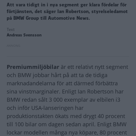
Att vara tidigt in i nya segment ger klara fördelar för
förtjänsten, det säger Ian Robertson, styrelseledamot
på BMW Group till Automotive News.
Text
Andreas Svensson
Premiummiljöbilar
är ett relativt nytt segment
och BMW jobbar hårt på att ta de tidiga
marknadandelarna för att därmed förbättra
sina vinstmarginaler. Enligt Ian Robertson har
BMW redan sålt 3 000 exemplar av elbilen i3
och inför USA-lanseringen har
produktionstakten ökats med drygt 40 procent
till 100 bilar om dagen sedan april. Enligt BMW
lockar modellen många nya köpare, 80 procent