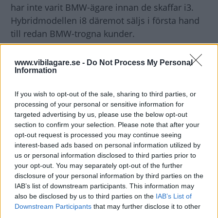
har inte varit BMW-ägare innan de skaffar i3.
Hybridmodellen i8 däremot säljs i första hand
till redan BMW-trogna kunder.
Ian Robertson säger
också till Automotive
www.vibilagare.se -
Do Not Process My Personal
Information
News att Norge är det land där i3 just nu är
starkast representerat. Det är förstås i
If you wish to opt-out of the sale, sharing to third parties, or
förhållande till folkmängd, men i rena
processing of your personal or sensitive information for
försäljningssiffror är Norge ändå med i topp
targeted advertising by us, please use the below opt-out
tre, tillsammans med Tyskland och
section to confirm your selection. Please note that after your
opt-out request is processed you may continue seeing
Storbritannien.
interest-based ads based on personal information utilized by
us or personal information disclosed to third parties prior to
Källa:
Automotive News
your opt-out. You may separately opt-out of the further
disclosure of your personal information by third parties on the
IAB’s list of downstream participants. This information may
Diskutera:
Vad tycker du om BMWs i-serie?
also be disclosed by us to third parties on the
IAB’s List of
Downstream Participants
that may further disclose it to other
third parties.