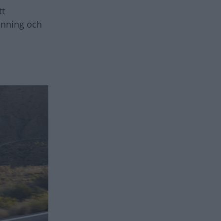
tt
änning och