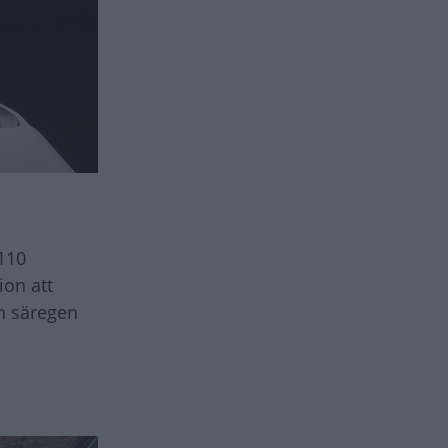
 110
ion att
en säregen