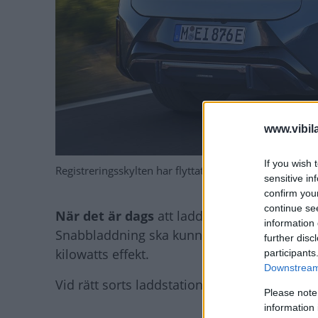
www.vibil
If you wish 
Registreringsskylten har flyttats ned under bakluckan f
sensitive in
confirm you
continue se
När det är dags
att ladda ska bilen känna 
information 
Snabbladdning ska kunna starta automatiskt 
further disc
kilowatts effekt.
participants
Downstream 
Vid rätt sorts laddstation ska man kunna lad
Please note
information 