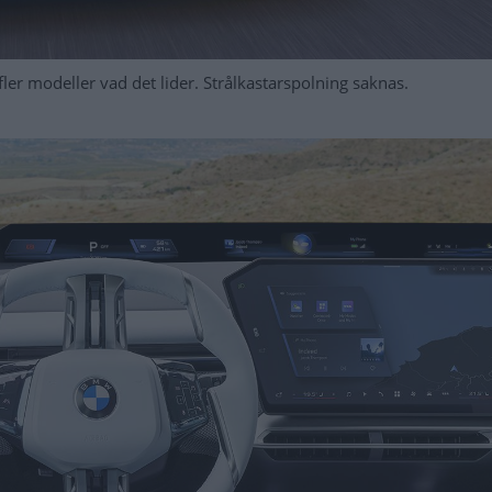
fler modeller vad det lider. Strålkastarspolning saknas.