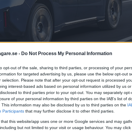
agare.se -
Do Not Process My Personal Information
to opt-out of the sale, sharing to third parties, or processing of your per
ör att ge plats åt breda baklyktor.
formation for targeted advertising by us, please use the below opt-out s
r selection. Please note that after your opt-out request is processed y
eing interest-based ads based on personal information utilized by us or
av det och automatiskt knuffa upp laddluckan på hög
disclosed to third parties prior to your opt-out. You may separately opt-
om betalkortet är inlagt i förväg och kan ske med upp
losure of your personal information by third parties on the IAB’s list of
. This information may also be disclosed by us to third parties on the
IA
Participants
that may further disclose it to other third parties.
da för ytterligare 37 mils körning på tio minuter.
 that this website/app uses one or more Google services and may gath
including but not limited to your visit or usage behaviour. You may click 