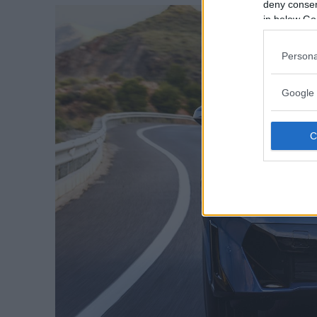
deny consent
in below Go
Persona
Google 