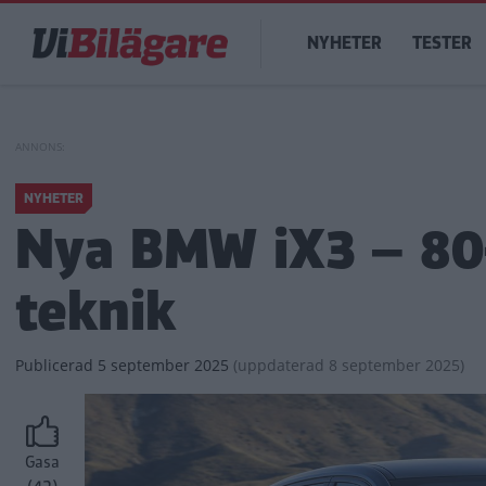
Hoppa
Main
till
NYHETER
TESTER
navigation
huvudinnehåll
NYHETER
Nya BMW iX3 – 80-
teknik
Publicerad
5 september 2025
(
uppdaterad
8 september 2025)
Gasa