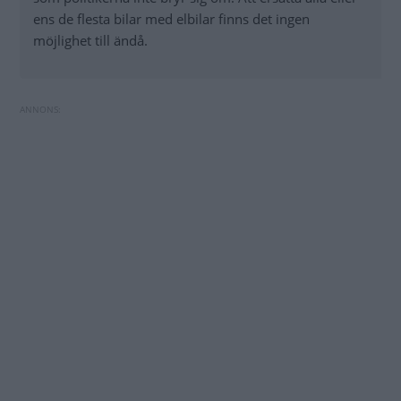
ens de flesta bilar med elbilar finns det ingen
möjlighet till ändå.
BMW hoppas på ”smart” bensin med noll
Trots löftet: BMW börjar visa reklam i bilens