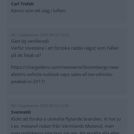
Carl Trefalt
Känns som ett slag i luften.
#2 • Uppdaterat: 2025-06-20 12:22
Gäst (ej verifierad)
Varför investera i att försöka rädda något som håller
på att fasat ut?
https://chargedevs.com/newswire/bloombergs-new-
electric-vehicle-outlook-says-sales-of-ice-vehicles-
peaked-in-2017/
#3 • Uppdaterat: 2020-06-12 12:01
Svenne60
Klokt att forska o utveckla flytande bränslen. Vi har ju
t.ex. metanol redan från Värmlands Metanol, men
som politikerna inte bryr sig om. Att ersätta alla eller