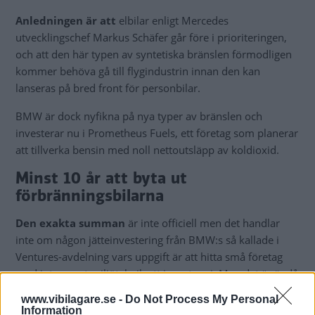
Anledningen är att
elbilar enligt Mercedes
utvecklingschef Markus Schäfer går före i prioriteringen,
och att den här typen av syntetiska bränslen förmodligen
kommer behöva gå till flygindustrin innan den kan
lanseras på bred front för personbilar.
BMW är dock nyfikna på nya typer av bränslen och
investerar nu i Prometheus Fuels, ett företag som planerar
att tillverka bensin med noll nettoutsläpp av koldioxid.
Minst 10 år att byta ut
förbränningsbilarna
Den exakta summan
är inte officiell men det handlar
inte om någon jätteinvestering från BMW:s så kallade i
Ventures-avdelning vars uppgift är att hitta små företag
med intressant miljöteknik att investera i. Men det är ändå
ett tydligt ställningstagande att BMW inte bara ägnar sig åt
www.vibilagare.se -
Do Not Process My Personal
eldrift.
Information