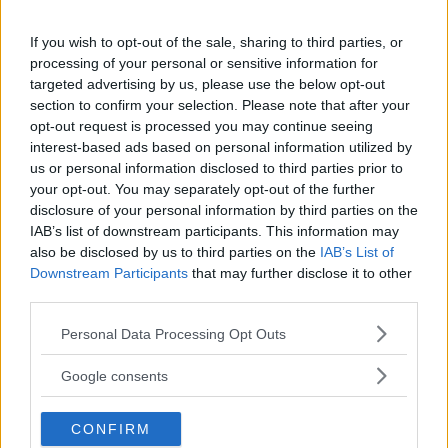
Tidplanen är optimistisk: Prometheus Fuels vill börja sälja
If you wish to opt-out of the sale, sharing to third parties, or
sin bensin på mackar redan i år och ska även försöka få
processing of your personal or sensitive information for
fram diesel och jetbränsle med samma metod.
targeted advertising by us, please use the below opt-out
section to confirm your selection. Please note that after your
– En genomsnittlig
bil rullar på vägarna i många år och
opt-out request is processed you may continue seeing
även om hela världen bytte till 100 procent eldrivna bilar
interest-based ads based on personal information utilized by
imorgon skulle det ta åtminstone ett decennium för
us or personal information disclosed to third parties prior to
dagens förbränningsmotorer att försvinna från vägarna,
your opt-out. You may separately opt-out of the further
disclosure of your personal information by third parties on the
säger Greg Smithies på BMW i Ventures.
IAB’s list of downstream participants. This information may
Bränslet som Prometheus Fuels framställer är dock inte
also be disclosed by us to third parties on the
IAB’s List of
Downstream Participants
that may further disclose it to other
helt syntetiskt – det orsakar koldioxidutsläpp när det
third parties.
förbränns, men eftersom det framställs av koldioxid som
redan finns i luften är målet att ”nolla” utsläppen,
Please note that this website/app uses one or more Google
Personal Data Processing Opt Outs
åtminstone i teorin.
services and may gather and store information including but
not limited to your visit or usage behaviour. You may click to
Google consents
Det är dock inte säkert
att bränslet är effektivt framställt
grant or deny consent to Google and its third-party tags to
eller klimatsmart även om nettoutsläppen inte ökar.
use your data for below specified purposes in below Google
CONFIRM
consent section.