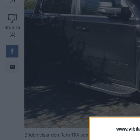
(7)
Bromsa
(4)
www.vibil
Bilden visar den Ram TRX som stals mellan den 22 och