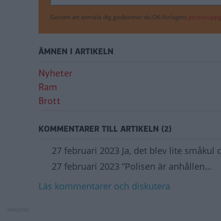
Genom att anmäla dig godkänner du OK-förlagets
personuppgi
ÄMNEN I ARTIKELN
Nyheter
Ram
Brott
KOMMENTARER TILL ARTIKELN (2)
27 februari 2023 Ja, det blev lite småkul
27 februari 2023 ”Polisen är anhållen…
Läs kommentarer och diskutera
Biltjuvar riktar i
Toyota byter batte