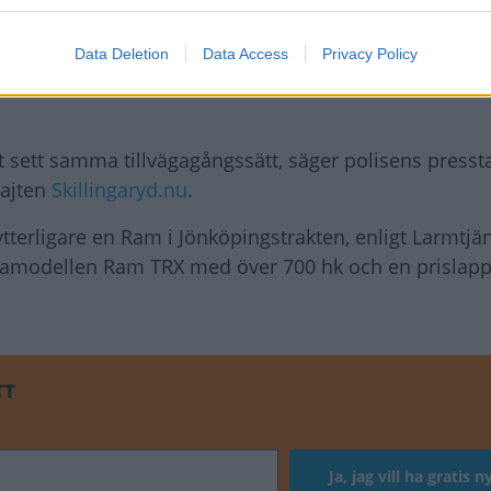
en utanför Vaggeryd. Även den biltjuven anhölls, miss
Data Deletion
Data Access
Privacy Policy
 eftersom vid båda tillfällena var pickupmodellen R
ort sett samma tillvägagångssätt, säger polisens press
sajten
Skillingaryd.nu
.
tterligare en Ram i Jönköpingstrakten, enligt Larmtjän
damodellen Ram TRX med över 700 hk och en prislapp
TT