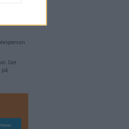
tänkt för
am som
talesperson
st. Det
 på