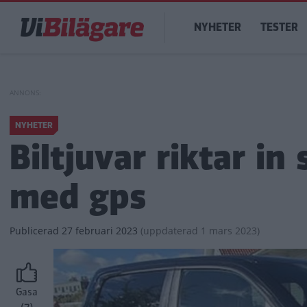
Hoppa
Main
till
NYHETER
TESTER
navigation
huvudinnehåll
NYHETER
Biltjuvar riktar in
med gps
Publicerad
27 februari 2023
(
uppdaterad
1 mars 2023)
Gasa