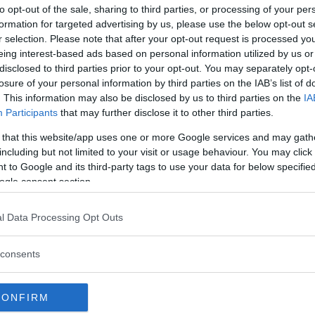
to opt-out of the sale, sharing to third parties, or processing of your per
lis i Jönköping under helgen, efter att 
formation for targeted advertising by us, please use the below opt-out s
r selection. Please note that after your opt-out request is processed y
eing interest-based ads based on personal information utilized by us or
disclosed to third parties prior to your opt-out. You may separately opt-
losure of your personal information by third parties on the IAB’s list of
. This information may also be disclosed by us to third parties on the
IA
Participants
that may further disclose it to other third parties.
 that this website/app uses one or more Google services and may gath
including but not limited to your visit or usage behaviour. You may click 
 to Google and its third-party tags to use your data for below specifi
ogle consent section.
l Data Processing Opt Outs
om fått sin bil stulen. Men via gps såg han hur bilen 
amo, skriver
SVT Nyheter
. Biltjuven är anhållen misst
consents
CONFIRM
e och tillvägagångssättet var detsamma. Även här ku