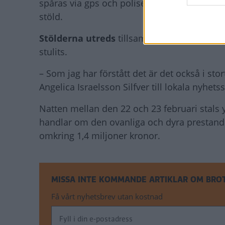
spåras via gps och polisen kunde stoppa bil
stöld.
Stölderna utreds
tillsammans, bland annat
stulits.
– Som jag har förstått det är det också i st
Angelica Israelsson Silfver till lokala nyhets
Natten mellan den 22 och 23 februari stals y
handlar om den ovanliga och dyra prestan
omkring 1,4 miljoner kronor.
MISSA INTE KOMMANDE ARTIKLAR OM BRO
Få vårt nyhetsbrev utan kostnad