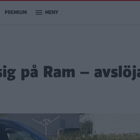
PREMIUM
MENY
 sig på Ram – avslö