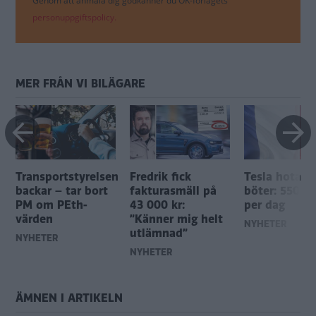
Genom att anmäla dig godkänner du OK-förlagets
personuppgiftspolicy.
MER FRÅN VI BILÄGARE
Transportstyrelsen
Fredrik fick
Tesla hotas 
backar – tar bort
fakturasmäll på
böter: 550 0
PM om PEth-
43 000 kr:
per dag
värden
”Känner mig helt
NYHETER
utlämnad”
NYHETER
NYHETER
ÄMNEN I ARTIKELN