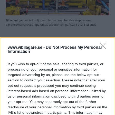
Tillverkningen av två miljoner bilar kommer behöva stoppas om
bilkoncernerna ska slippa utsläppsböter, enligt Acea. Foto: Stellantis
150 miljarder
www.vibilagare.se -
Do Not Process My Personal
Om EU håller fast
vid utsläppskraven kommer
Information
biltillverkarna antingen behöva stoppa produktionen av
två miljoner bilar, vilket påverkar ekonomin och
If you wish to opt-out of the sale, sharing to third parties, or
arbetstillfällena, eller tvingas betala böter på 150 miljarder
processing of your personal or sensitive information for
kronor.
targeted advertising by us, please use the below opt-out
section to confirm your selection. Please note that after your
Enligt Acea är europeiska biltillverkare under hård press
opt-out request is processed you may continue seeing
eftersom efterfrågan på elbilar minskat och konkurrensen
interest-based ads based on personal information utilized by
us or personal information disclosed to third parties prior to
från kinesiska biltillverkare är ”orättvis”.
your opt-out. You may separately opt-out of the further
disclosure of your personal information by third parties on the
Bland Aceas medlemmar finns BMW, Hyundai, Mercedes,
IAB’s list of downstream participants. This information may
Renault, Toyota och Volkswagen. Däremot har Volvo Cars