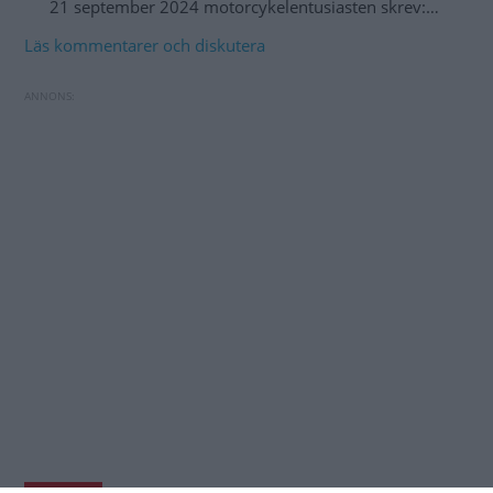
21 september 2024 motorcykelentusiasten skrev:…
Läs kommentarer och diskutera
Biljättarna vädjar: Skjut upp hårdare
Toyota byter batteriteknik i hybridbilarna
utsläppskrav