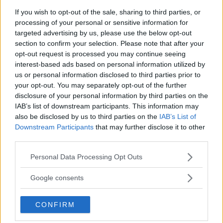
– Det är en milstolpe för oss. Nu kan arbetet börja på
If you wish to opt-out of the sale, sharing to third parties, or
riktigt och vi kan börja förbereda marken för Sveriges
processing of your personal or sensitive information for
andra, och Göteborgs första, gigafabrik för framtidens
targeted advertising by us, please use the below opt-out
gröna batterier, säger Adrian Clarke, vd på Novo Energy.
section to confirm your selection. Please note that after your
opt-out request is processed you may continue seeing
Fabriken
ska tillverka litiumjonbatterier till Volvo Cars
interest-based ads based on personal information utilized by
us or personal information disclosed to third parties prior to
bilar. Den kommer ligga i Torslanda Göteborg och
your opt-out. You may separately opt-out of the further
kommer ge jobb åt över 3 000 personer. Northvolt har
disclosure of your personal information by third parties on the
sedan tidigare en fabrik i Skellefteå och vissa av de
IAB’s list of downstream participants. This information may
anställda som ska börja arbeta i Göteborg kan göra det
also be disclosed by us to third parties on the
IAB’s List of
redan nu i Skellefteå.
Downstream Participants
that may further disclose it to other
third parties.
Bygget ska starta senare i år och produktionen förväntas
sätta igång 2026.
Please note that this website/app uses one or more Google
Personal Data Processing Opt Outs
services and may gather and store information including but
not limited to your visit or usage behaviour. You may click to
Google consents
Läs också
grant or deny consent to Google and its third-party tags to
Klart: Här hamnar Volvos
use your data for below specified purposes in below Google
CONFIRM
och Northvolts
consent section.
batterifabrik