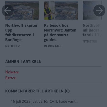
Northvolt skjuter
På besök hos
Northvolt få
upp
Northvolt: Jakten
miljardstöd 
fabriksstarten i
på det svarta
fabrik i Tysk
Borlänge
guldet
NYHETER
NYHETER
REPORTAGE
ÄMNEN I ARTIKELN
Nyheter
Batteri
KOMMENTARER TILL ARTIKELN (6)
16 juli 2023 Just därför CATL hade varit…