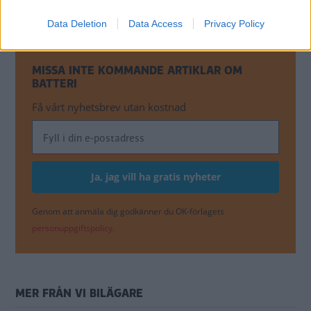
NYHETER
Data Deletion
Data Access
Privacy Policy
MISSA INTE KOMMANDE ARTIKLAR OM
BATTERI
Få vårt nyhetsbrev utan kostnad
Genom att anmäla dig godkänner du OK-förlagets
personuppgiftspolicy.
MER FRÅN VI BILÄGARE