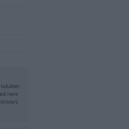
rodukter.
med nere
önster).