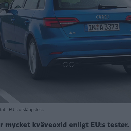
at i EU:s utsläppstest.
r mycket kväveoxid enligt EU:s tester.