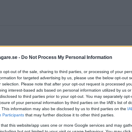
agare.se -
Do Not Process My Personal Information
Euro6-klassad motor. Det visade sig att den släppte 
to opt-out of the sale, sharing to third parties, or processing of your per
är nyhetsbyrån
Reuters
som rapporterar att Audis bäst
formation for targeted advertising by us, please use the below opt-out s
r selection. Please note that after your opt-out request is processed y
r kilometer. Gränsvärdet för Euro6 ligger på 80 mill
eing interest-based ads based on personal information utilized by us or
disclosed to third parties prior to your opt-out. You may separately opt-
losure of your personal information by third parties on the IAB’s list of
pte ut 140 milligram kväveoxider vid när temperaturen 
. This information may also be disclosed by us to third parties on the
IA
Participants
that may further disclose it to other third parties.
n istället under 80 milligram. Audi avfärdar testresu
laktigt utförd av EU-kommissionens testcenter.
 that this website/app uses one or more Google services and may gath
including but not limited to your visit or usage behaviour. You may click 