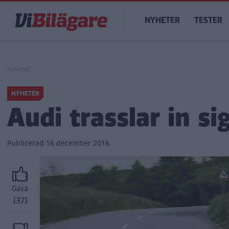
Hoppa
Main
till
NYHETER
TESTER
navigation
huvudinnehåll
NYHETER
Audi trasslar in si
Publicerad
16 december 2016
Gasa
(37)