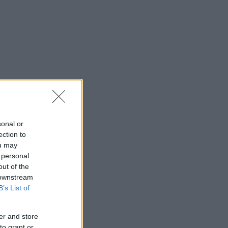
ut dubbelt
sonal or
säljare med
ection to
ou may
igram per
 personal
out of the
 downstream
låg på 10
B’s List of
ltaten och
er and store
to grant or