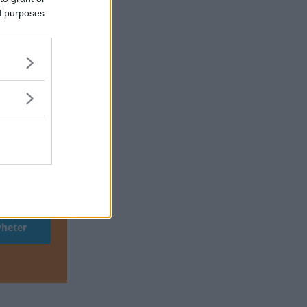
ed purposes
Automotive
att sänka