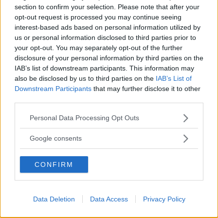
section to confirm your selection. Please note that after your
tid, i varma och fuktiga klimat.
opt-out request is processed you may continue seeing
interest-based ads based on personal information utilized by
Mer specifikt
rör det sig om de så kallade
us or personal information disclosed to third parties prior to
gasgeneratorerna i krockkuddarna – metallpatroner fyllda
your opt-out. You may separately opt-out of the further
med ett bränsle som när det antänds genererar en gas
disclosure of your personal information by third parties on the
som på ett ögonblick blåser upp kudden. NHTSA har ringat
IAB’s list of downstream participants. This information may
in problemet till de patroner som använder
also be disclosed by us to third parties on the
IAB’s List of
ammoniumnitrat som bränsle, men som inte innehåller
Downstream Participants
that may further disclose it to other
något torkmedel.
third parties.
Please note that this website/app uses one or more Google
Personal Data Processing Opt Outs
I dessa patroner kan hög värme och luftfuktighet över tid
services and may gather and store information including but
förändra bränslets kemiska egenskaper och göra det
not limited to your visit or usage behaviour. You may click to
Google consents
mycket mer potent. Resultatet blir då att gasgeneratorn
grant or deny consent to Google and its third-party tags to
exploderar när krockkudden löses ut, och skickar dödliga
use your data for below specified purposes in below Google
CONFIRM
metallfragment in i kupén. I praktiken omvandlas alltså
consent section.
krockkudden, en apparat gjord för att rädda liv, till en
dödlig, explosiv granat.
Data Deletion
Data Access
Privacy Policy
Takata-skandalen har
orsakat den största återkallelsen i