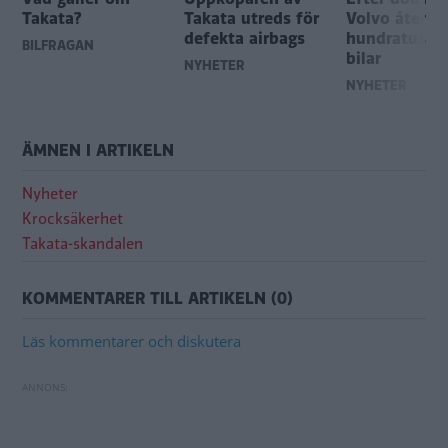
Takata?
Takata utreds för
Volvo återkal
defekta airbags
hundratusen
BILFRÅGAN
bilar
NYHETER
NYHETER
ÄMNEN I ARTIKELN
Nyheter
Krocksäkerhet
Takata-skandalen
KOMMENTARER TILL ARTIKELN (0)
Läs kommentarer och diskutera