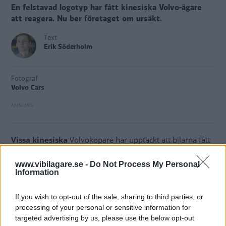
En felstavad logotyp har fått kinesiska Volvo-ägare
att reagera. Nu ber företaget om ursäkt.
Text
Erik Söderholm
Fotograf
Volvo Cars
Vissa kinesiska
Volvoköpare har upptäckt att bilarna fått
billiga, piratkopierade delar i interiören i stället för
originaldelar.
www.vibilagare.se -
Do Not Process My Personal
Information
Enligt kinesiska sajten Sohu handlar det om
högtalarsystemet som ska komma från engelska Bowers &
If you wish to opt-out of the sale, sharing to third parties, or
processing of your personal or sensitive information for
Wilkins. Men i själva verket hade bilarna fått ett
targeted advertising by us, please use the below opt-out
ljudsystem med logotypen ”Bowers & VVilkins” – alltså