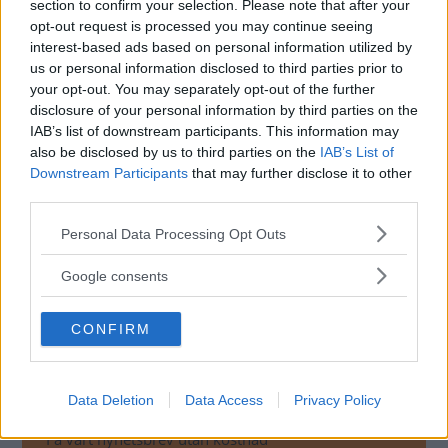
section to confirm your selection. Please note that after your
med dubbla enkel-V i stället för ett W.
opt-out request is processed you may continue seeing
interest-based ads based on personal information utilized by
En annan detalj
som upptäckts är att växelväljaren i glas
us or personal information disclosed to third parties prior to
saknade belysning vilket skulle tyda på att den är
your opt-out. You may separately opt-out of the further
piratkopierad. Det är oklart om delarna monterats i fabrik
disclosure of your personal information by third parties on the
eller av en återförsäljare.
IAB’s list of downstream participants. This information may
also be disclosed by us to third parties on the
IAB’s List of
Volvo har gjort ett uttalande på sociala medier där det
Downstream Participants
that may further disclose it to other
bland annat står att företaget inte tolererar den här typen
third parties.
av beteende och att en utredning inletts. Volvo utesluter
Please note that this website/app uses one or more Google
Personal Data Processing Opt Outs
inte rättsliga åtgärder.
services and may gather and store information including but
not limited to your visit or usage behaviour. You may click to
”Vi ber ödmjukt om ursäkt för de problem och besvär
Google consents
grant or deny consent to Google and its third-party tags to
detta skapat för våra kunder”, skriver Volvo.
use your data for below specified purposes in below Google
CONFIRM
consent section.
MISSA INTE KOMMANDE ARTIKLAR OM
Data Deletion
Data Access
Privacy Policy
VOLVO
Få vårt nyhetsbrev utan kostnad