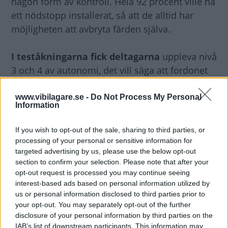
någon form av kontroll. Hela 92 procent ville ha
ett nödstopp installerat, så att de alltid har
möjligheten att avbryta färden själva.
I teståkningarna fick deltagarna
uppleva nivå
3 och 4 av autonomi, det vill säga att fordonet
på valda sträckor kunde sköta styrning, broms,
acceleration, start och stopp på egen hand.
www.vibilagare.se -
Do Not Process My Personal
Information
Diskutera
: Vad tycker du om självkörande
If you wish to opt-out of the sale, sharing to third parties, or
bilar?
processing of your personal or sensitive information for
targeted advertising by us, please use the below opt-out
section to confirm your selection. Please note that after your
opt-out request is processed you may continue seeing
interest-based ads based on personal information utilized by
us or personal information disclosed to third parties prior to
NIVÅER PÅ AUTONOMA BILAR
your opt-out. You may separately opt-out of the further
disclosure of your personal information by third parties on the
Nivå 0
: Ingen automation.
IAB’s list of downstream participants. This information may