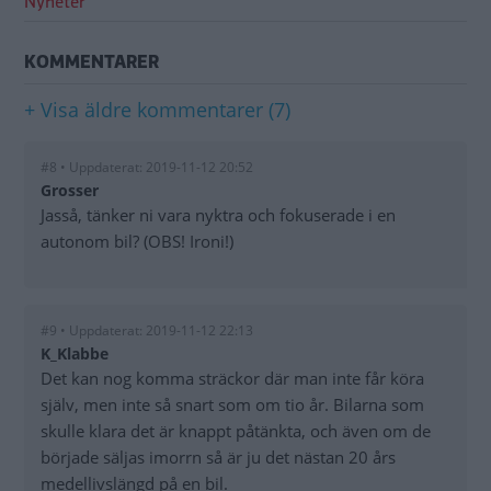
Nyheter
KOMMENTARER
+ Visa äldre kommentarer (7)
#8 • Uppdaterat: 2019-11-12 20:52
Grosser
Jasså, tänker ni vara nyktra och fokuserade i en
autonom bil? (OBS! Ironi!)
#9 • Uppdaterat: 2019-11-12 22:13
K_Klabbe
Det kan nog komma sträckor där man inte får köra
själv, men inte så snart som om tio år. Bilarna som
skulle klara det är knappt påtänkta, och även om de
började säljas imorrn så är ju det nästan 20 års
medellivslängd på en bil.