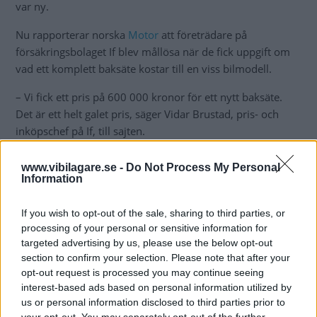
var ny.
Nu rapporterar norska
Motor
att företrädare på
försäkringsbolaget If blev mållösa när de fick uppgift om
vad ett komplett baksäte kostar till en viss bilmodell.
– Vi fick ett pris på 600 000 kronor för ett nytt baksäte.
Det är ett helt galet pris, säger Vidar Brustad, pris- och
inköpschef på If, till sajten.
www.vibilagare.se -
Do Not Process My Personal
”Det är ett helt galet pris”
Information
If you wish to opt-out of the sale, sharing to third parties, or
processing of your personal or sensitive information for
targeted advertising by us, please use the below opt-out
section to confirm your selection. Please note that after your
opt-out request is processed you may continue seeing
interest-based ads based on personal information utilized by
us or personal information disclosed to third parties prior to