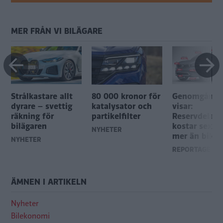
MER FRÅN VI BILÄGARE
Strålkastare allt
80 000 kronor för
Genomgånge
dyrare – svettig
katalysator och
visar:
räkning för
partikelfilter
Reservdelarn
bilägaren
kostar sex g
NYHETER
mer än bilen
NYHETER
REPORTAGE
ÄMNEN I ARTIKELN
Nyheter
Bilekonomi