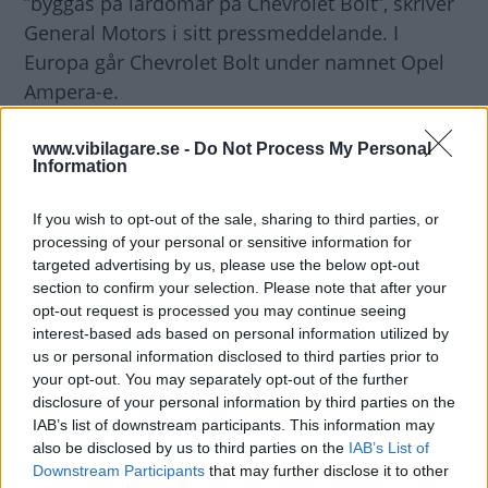
”byggas på lärdomar på Chevrolet Bolt”, skriver
General Motors i sitt pressmeddelande. I
Europa går Chevrolet Bolt under namnet Opel
Ampera-e.
– General Motors tror på en helt elektrisk
www.vibilagare.se -
Do Not Process My Personal
Information
framtid. Även om den framtiden inte kommer
över en natt åtar sig GM att driva upp
If you wish to opt-out of the sale, sharing to third parties, or
användandet och acceptansen för elektriska
processing of your personal or sensitive information for
fordon, säger företagets chef för
targeted advertising by us, please use the below opt-out
section to confirm your selection. Please note that after your
produktutveckling, Mark Reuss.
opt-out request is processed you may continue seeing
interest-based ads based on personal information utilized by
Diskutera
: Vad tycker du om General Motors
us or personal information disclosed to third parties prior to
your opt-out. You may separately opt-out of the further
elbilsstrategi?
disclosure of your personal information by third parties on the
IAB’s list of downstream participants. This information may
also be disclosed by us to third parties on the
IAB’s List of
Downstream Participants
that may further disclose it to other