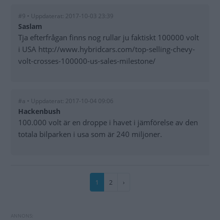
#9 • Uppdaterat: 2017-10-03 23:39
Saslam
Tja efterfrågan finns nog rullar ju faktiskt 100000 volt
i USA http://www.hybridcars.com/top-selling-chevy-
volt-crosses-100000-us-sales-milestone/
#a • Uppdaterat: 2017-10-04 09:06
Hackenbush
100.000 volt är en droppe i havet i jämförelse av den
totala bilparken i usa som är 240 miljoner.
Paginering
Nuvarande
1
Sida
2
Nästa
›
sida
sida