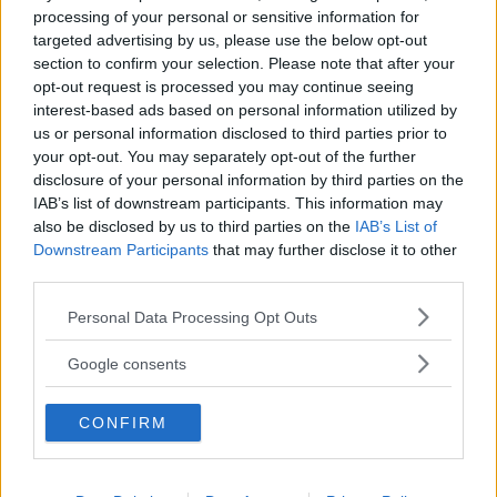
Alla bilar lyckas definitivt inte lika bra i Vi Bilägares
processing of your personal or sensitive information for
nybilstester. Listan över modellerna som hamnade
targeted advertising by us, please use the below opt-out
sist i poängmatchen innehåller både en dyr BMW och
section to confirm your selection. Please note that after your
opt-out request is processed you may continue seeing
flera nya laddhybrider.
interest-based ads based on personal information utilized by
Text
us or personal information disclosed to third parties prior to
Erik Söderholm
your opt-out. You may separately opt-out of the further
disclosure of your personal information by third parties on the
IAB’s list of downstream participants. This information may
Fotograf
also be disclosed by us to third parties on the
IAB’s List of
Simon Hamelius
Downstream Participants
that may further disclose it to other
third parties.
Please note that this website/app uses one or more Google
Personal Data Processing Opt Outs
services and may gather and store information including but
not limited to your visit or usage behaviour. You may click to
Google consents
Det här är en låst artikel.
Logga in
för
grant or deny consent to Google and its third-party tags to
use your data for below specified purposes in below Google
att fortsätta läsa.
CONFIRM
consent section.