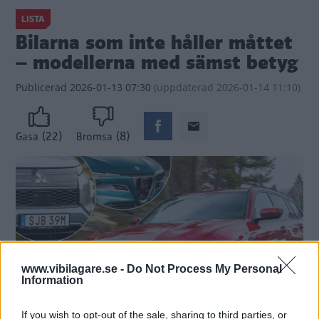
LISTA
Bilarna som inte håller måttet
– modellerna med sämst betyg
Publicerad
2026-01-13 07:30
(
uppdaterad
2026-01-14 11:10)
(22)
(8)
Gasa
Bromsa
www.vibilagare.se -
Do Not Process My Personal
Information
If you wish to opt-out of the sale, sharing to third parties, or