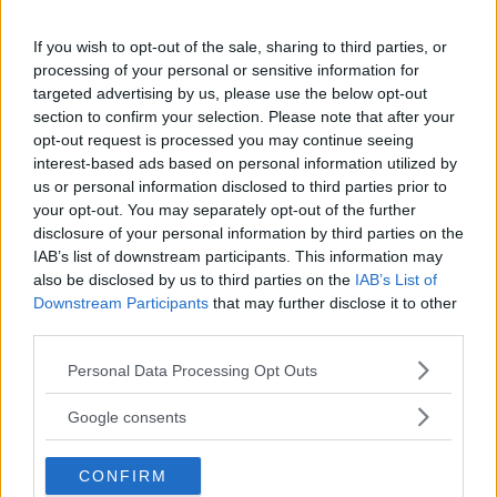
modellrankingen med tämligen god marginal.
If you wish to opt-out of the sale, sharing to third parties, or
Att Grekland är en stor hyrbilsmarknad märks bland
processing of your personal or sensitive information for
storsäljarna. Bara 30 procent av nybilsförsäljningen går till
targeted advertising by us, please use the below opt-out
privatpersoner. Av de kinesiska märkena har MG lyckats
section to confirm your selection. Please note that after your
bäst och säljer flera bensin-modeller till grekiska
opt-out request is processed you may continue seeing
hyrbilsfirmor.
interest-based ads based on personal information utilized by
us or personal information disclosed to third parties prior to
your opt-out. You may separately opt-out of the further
disclosure of your personal information by third parties on the
GREKISKA MODELLTOPPEN JANUARI–
IAB’s list of downstream participants. This information may
MAJ 2026
also be disclosed by us to third parties on the
IAB’s List of
Downstream Participants
that may further disclose it to other
third parties.
Modell
Antal
Trend
1.
Toyota Yaris Cross
3 675
+26 %
Please note that this website/app uses one or more Google
Personal Data Processing Opt Outs
services and may gather and store information including but
2.
Peugeot 2008
3 201
-5 %
not limited to your visit or usage behaviour. You may click to
3.
Citroën C3
2 607
-10 %
Google consents
grant or deny consent to Google and its third-party tags to
4.
Suzuki Vitara
2 381
+32 %
use your data for below specified purposes in below Google
5.
Renault Clio
2 190
+128 %
CONFIRM
consent section.
6.
Toyota Yaris
2 182
-13 %