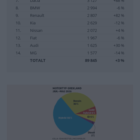
7.
Dacia
3 127
+88 %
8.
BMW
2 994
-6 %
9.
Renault
2 807
+82 %
10.
Kia
2 629
-12 %
11.
Nissan
2 072
+4 %
12.
Fiat
1 967
-6 %
13.
Audi
1 625
+30 %
14.
MG
1 577
-14 %
TOTALT
89 845
+3 %