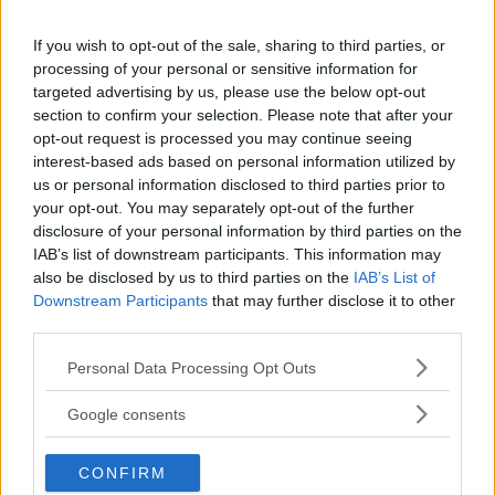
If you wish to opt-out of the sale, sharing to third parties, or
processing of your personal or sensitive information for
Stockholms stad har valt en lösning med hajtänder och skylt för väjningsplikt
targeted advertising by us, please use the below opt-out
vid cykelpassager.
section to confirm your selection. Please note that after your
Vad gäller när en cyklist ska korsa bilvägen? Ofta ska
opt-out request is processed you may continue seeing
cyklisten lämna företräde – men som bilist måste du
interest-based ads based on personal information utilized by
us or personal information disclosed to third parties prior to
alltid kunna stanna. Vi reder ut vad som gäller vid
your opt-out. You may separately opt-out of the further
olika överfarter.
disclosure of your personal information by third parties on the
Text
IAB’s list of downstream participants. This information may
Klas Skarin
also be disclosed by us to third parties on the
IAB’s List of
Downstream Participants
that may further disclose it to other
third parties.
Please note that this website/app uses one or more Google
Personal Data Processing Opt Outs
services and may gather and store information including but
not limited to your visit or usage behaviour. You may click to
Google consents
Det här är en låst artikel.
Logga in
för
grant or deny consent to Google and its third-party tags to
att fortsätta läsa.
use your data for below specified purposes in below Google
CONFIRM
consent section.