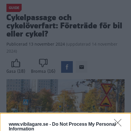
GUIDE
Cykelpassage och
cykelöverfart: Företräde för bil
eller cykel?
Publicerad
13 november 2024
(
uppdaterad
14 november
2024)
(18)
(16)
Gasa
Bromsa
www.vibilagare.se -
Do Not Process My Personal
Information