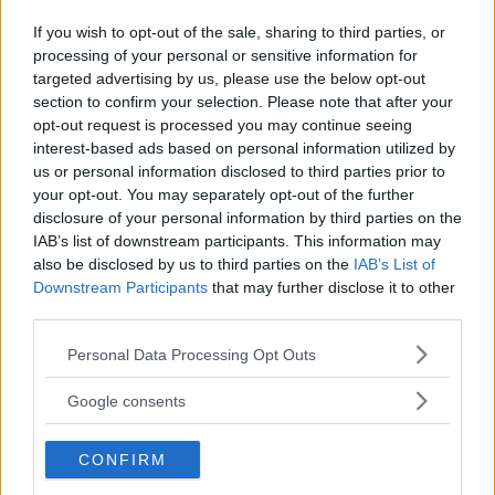
Krockkudden i Stefan Johanssons Saab 9-3 Cabriolet måste bytas före
If you wish to opt-out of the sale, sharing to third parties, or
årsskiftet. Annars väntar körförbud i Frankrike, där han bor. Foto: Privat
processing of your personal or sensitive information for
targeted advertising by us, please use the below opt-out
Saab-ägaren ville byta ut sin farliga krockkudde från
section to confirm your selection. Please note that after your
Takata. Men reservdelen han fick var 15 år gammal –
opt-out request is processed you may continue seeing
och tillverkad av just Takata.
interest-based ads based on personal information utilized by
Text
us or personal information disclosed to third parties prior to
Christian Ellmark
your opt-out. You may separately opt-out of the further
disclosure of your personal information by third parties on the
IAB’s list of downstream participants. This information may
also be disclosed by us to third parties on the
IAB’s List of
Downstream Participants
that may further disclose it to other
third parties.
Det här är en låst artikel.
Logga in
för
Please note that this website/app uses one or more Google
Personal Data Processing Opt Outs
att fortsätta läsa.
services and may gather and store information including but
not limited to your visit or usage behaviour. You may click to
Google consents
grant or deny consent to Google and its third-party tags to
use your data for below specified purposes in below Google
CONFIRM
consent section.
DIGITAL PRENUMERATION