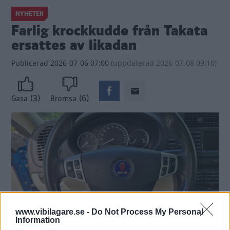
NYHETER
Farlig krockkudde från Takata
ersattes av likadan
Publicerad
2026-07-06 07:00
(
uppdaterad
2026-07-08 09:10)
(3)
(6)
Gasa
Bromsa
www.vibilagare.se -
Do Not Process My Personal
Information