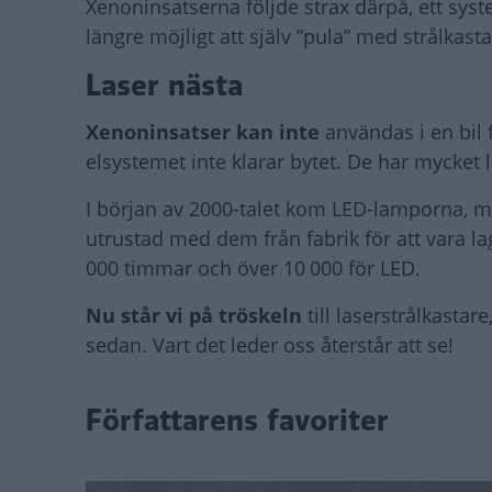
Xenoninsatserna följde strax därpå, ett sys
längre möjligt att själv ”pula” med strålkas
Laser nästa
Xenoninsatser kan inte
användas i en bil
elsystemet inte klarar bytet. De har mycket 
I början av 2000-talet kom LED-lamporna, m
utrustad med dem från fabrik för att vara l
000 timmar och över 10 000 för LED.
Nu står vi på tröskeln
till laserstrålkastar
sedan. Vart det leder oss återstår att se!
Författarens favoriter