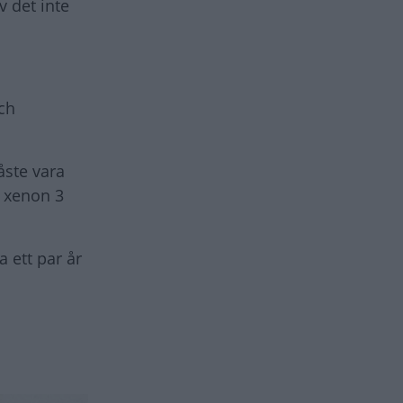
v det inte
ch
åste vara
r xenon 3
a ett par år