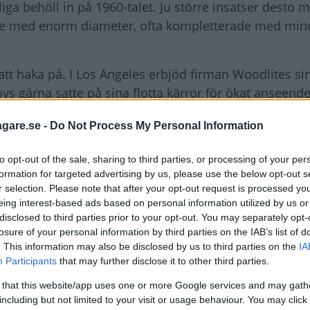
a behöll in på 1960-talet. Ju större insatser desto me
are med enorm diameter, ofta kompletterade med min
att haka på. I Los Angeles erbjöd firman Woodlites sin
s gärna satte på sina flotta kärror för ökat anseend
dard.
agare.se -
Do Not Process My Personal Information
to opt-out of the sale, sharing to third parties, or processing of your per
formation for targeted advertising by us, please use the below opt-out s
länge, särskilt i USA där konstruktionen med sju tu
r selection. Please note that after your opt-out request is processed y
ett stycke var lag ända till 1957. Då fick konstruktion
eing interest-based ads based on personal information utilized by us or
disclosed to third parties prior to your opt-out. You may separately opt-
ärpå flödade bilfronternas design av olika arrangem
losure of your personal information by third parties on the IAB’s list of
blev fyrkantiga sealed beam-insatser legio i USA, men 
. This information may also be disclosed by us to third parties on the
IA
Participants
that may further disclose it to other third parties.
 that this website/app uses one or more Google services and may gath
including but not limited to your visit or usage behaviour. You may click 
ligt att själv ’pula’ med strålkastar