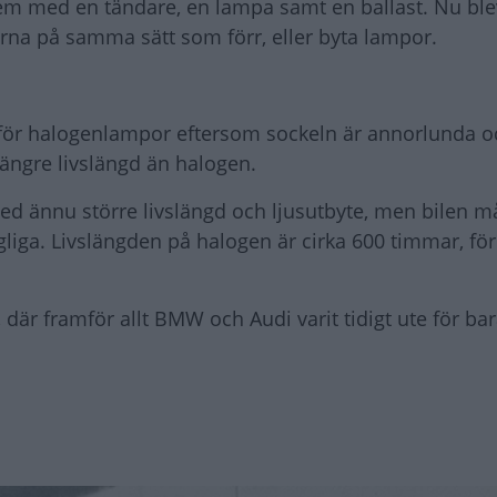
tem med en tändare, en lampa samt en ballast. Nu ble
tarna på samma sätt som förr, eller byta lampor.
 för halogenlampor eftersom sockeln är annorlunda o
längre livslängd än halogen.
ed ännu större livslängd och ljusutbyte, men bilen m
agliga. Livslängden på halogen är cirka 600 timmar, fö
e, där framför allt BMW och Audi varit tidigt ute för bar