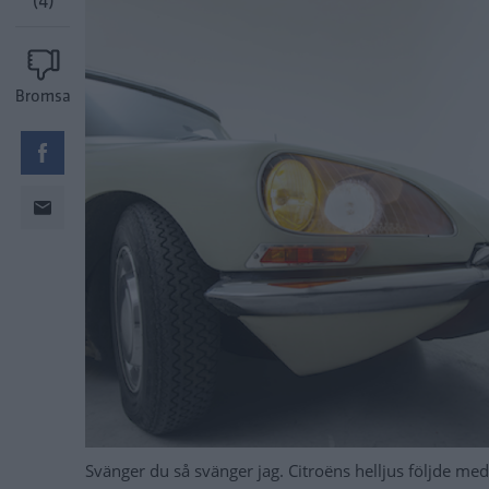
(4)
Bromsa
Svänger du så svänger jag. Citroëns helljus följde me