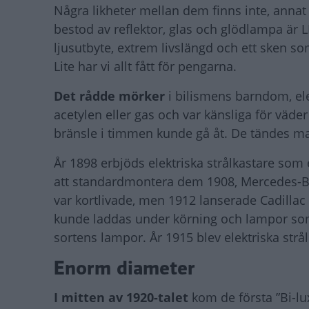
Några likheter mellan dem finns inte, annat
bestod av reflektor, glas och glödlampa är 
ljusutbyte, extrem livslängd och ett sken som
Lite har vi allt fått för pengarna.
Det rådde mörker
i bilismens barndom, ele
acetylen eller gas och var känsliga för väder 
bränsle i timmen kunde gå åt. De tändes man
År 1898 erbjöds elektriska strålkastare som
att standardmontera dem 1908, Mercedes-Be
var kortlivade, men 1912 lanserade Cadillac
kunde laddas under körning och lampor som t
sortens lampor. År 1915 blev elektriska strå
Enorm diameter
I mitten av 1920-talet
kom de första ”Bi-lu