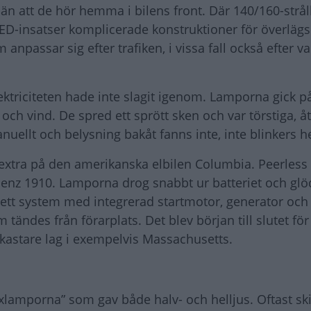
 än att de hör hemma i bilens front. Där 140/160-strå
LED-insatser komplicerade konstruktioner för överlägs
 anpassar sig efter trafiken, i vissa fall också efter v
ktriciteten hade inte slagit igenom. Lamporna gick p
och vind. De spred ett sprött sken och var törstiga, åts
uellt och belysning bakåt fanns inte, inte blinkers h
 extra på den amerikanska elbilen Columbia. Peerless 
nz 1910. Lamporna drog snabbt ur batteriet och glö
 ett system med integrerad startmotor, generator och
ändes från förarplats. Det blev början till slutet fö
lkastare lag i exempelvis Massachusetts.
xlamporna” som gav både halv- och helljus. Oftast s