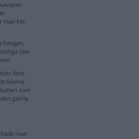
lkastaren
et
ar man kör.
å fotogen,
killiga liter
eller.
blev först
dtrådarna
 batteri som
r den gamla
kiftade man