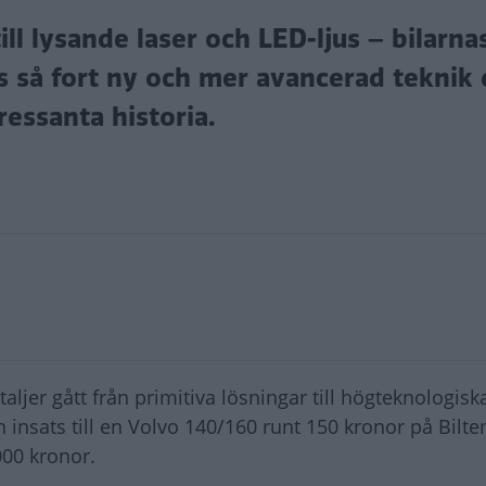
ill lysande laser och LED-ljus – bilarna
ts så fort ny och mer avancerad teknik
ressanta historia.
ljer gått från primitiva lösningar till högteknologisk
 en insats till en Volvo 140/160 runt 150 kronor på Bilt
000 kronor.