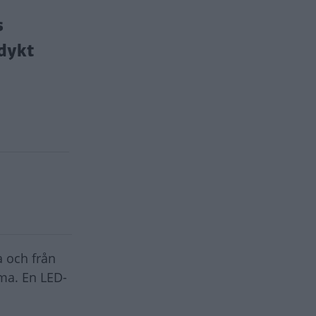
s
 dykt
a och från
ema. En LED-