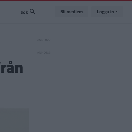
Bli medlem
Logga in
från