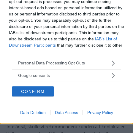
vecka senare.
opt-out request is processed you may continue seeing
interest-based ads based on personal information utilized by
Kollade med verkstaden men fick inte någon förklaring. Är
us or personal information disclosed to third parties prior to
detta något som andra uppmärksammat?
your opt-out. You may separately opt-out of the further
disclosure of your personal information by third parties on the
LP
IAB’s list of downstream participants. This information may
also be disclosed by us to third parties on the
IAB’s List of
Svar:
Nej, vi kan inte säga att vi noterat att ID.3 tjuvdrar
Downstream Participants
that may further disclose it to other
ström. Vi Bilägares långtestbil råkade visserligen ut för en
third parties.
del buggar men vi hade inga liknande problem med vår
Please note that this website/app uses one or more Google
Personal Data Processing Opt Outs
ID.3. Vi ställde därför denna fråga till Volkswagen Group,
services and may gather and store information including but
som svarade att batteriet ska hålla laddningen betydligt
not limited to your visit or usage behaviour. You may click to
Google consents
längre vid de förhållanden som frågeställaren beskriver.
grant or deny consent to Google and its third-party tags to
use your data for below specified purposes in below Google
”Normalt sett så är det ingen förbrukning eftersom
CONFIRM
consent section.
högvoltsbatteriet inte är påkopplat när tändningen är av.
Det enda vi kan tänka oss som kan påverka detta är om
kunden har en återkommande klimatkonditionering
Data Deletion
Data Access
Privacy Policy
inställd i bilen som går igång under vissa tider. Om det
inte är så, skulle vi rekommendera kunden att kontakta en