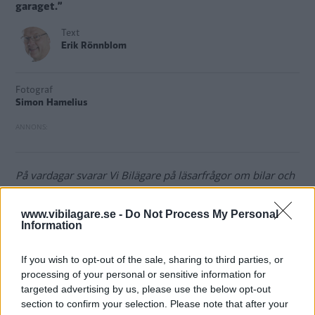
garaget.”
Text
Erik Rönnblom
Fotograf
Simon Hamelius
På vardagar svarar Vi Bilägare på läsarfrågor om bilar och
trafik. Vill du att vi ska svara på din fråga? Mejla
till
bilfragan@vibilagare.se
.
www.vibilagare.se -
Do Not Process My Personal
Information
Fråga:
Vår Volkswagen ID.3 förbrukar el då den står stilla i
If you wish to opt-out of the sale, sharing to third parties, or
garaget. Jag kom att uppmärksamma detta då bilen stått i
processing of your personal or sensitive information for
garaget sex dagar, laddad till 80 procent då den
targeted advertising by us, please use the below opt-out
parkerades, men med bara 64 procent kvar knappt en
section to confirm your selection. Please note that after your