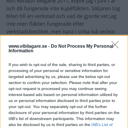
Min Renault Megane 2011, köpte jag i juni i år
och då fungerade inte kupéfläkten. Säljaren tog
bilen till en verkstad och vad de gjorde vet jag
inte men fläkten fungerade efter
verkstadsbesöket, men bara i cirka två veckor.
Då lämnades bilen till Mekonomen där man sa
att fläkten hade bränt så man bytte den och allt
www.vibilagare.se -
Do Not Process My Personal
Information
verkade fungera som det skulle, men efter
knappt två veckor så var det samma fel igen.
If you wish to opt-out of the sale, sharing to third parties, or
Har kontaktat säljaren igen men har ej fått
processing of your personal or sensitive information for
targeted advertising by us, please use the below opt-out
något svar vad man tänker göra så min fråga till
section to confirm your selection. Please note that after your
dig är vad kan det vara för fel? Nu sitter det en
opt-out request is processed you may continue seeing
ny fläkt så den borde väl inte ha bränt den
interest-based ads based on personal information utilized by
också?
us or personal information disclosed to third parties prior to
your opt-out. You may separately opt-out of the further
Mats Janebrink
disclosure of your personal information by third parties on the
IAB’s list of downstream participants. This information may
Svar
:
also be disclosed by us to third parties on the
IAB’s List of