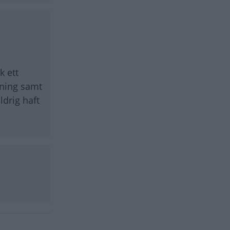
k ett
rjning samt
drig haft