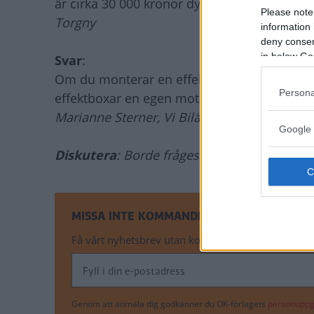
är cirka 30 000 kronor dyrare.
Please note
Torgny
information 
deny consent
in below Go
Svar
:
Om du monterar en effektbox från KCR gälle
Persona
effektboxar en egen motorgaranti som räcker
Marianne Sterner, Vi Bilägare
Google 
Diskutera
: Borde frågeställaren använda s
MISSA INTE KOMMANDE ARTIKLAR OM TEK
Få vårt nyhetsbrev utan kostnad
Genom att anmäla dig godkänner du OK-förlagets
personuppgi