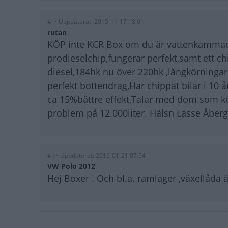
#j • Uppdaterat: 2015-11-17 18:01
rutan
KÖP inte KCR Box om du är vattenkammad, 
prodieselchip,fungerar perfekt,samt ett c
diesel,184hk nu över 220hk ,långkörningar
perfekt bottendrag,Har chippat bilar i 10 år
ca 15%bättre effekt,Talar med dom som kör
problem på 12.000liter. Hälsn Lasse Åberg
#k • Uppdaterat: 2016-01-21 07:54
VW Polo 2012
Hej Boxer . Och bl.a. ramlager ,växellåda
Paginering