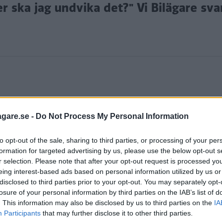
r ska jag undvika det?" Vi Bilägare svar
agare.se -
Do Not Process My Personal Information
 om bilar och trafik. Vill du att vi ska svara på din fr
to opt-out of the sale, sharing to third parties, or processing of your per
re.se
.
formation for targeted advertising by us, please use the below opt-out s
r selection. Please note that after your opt-out request is processed y
eing interest-based ads based on personal information utilized by us or
disclosed to third parties prior to your opt-out. You may separately opt-
sel med 110 hk och 260 Nm vridmoment. Vad säger ni 
losure of your personal information by third parties on the IAB’s list of
eras hemsida ökar till 130 hk och 315 Nm. Är det nåt 
. This information may also be disclosed by us to third parties on the
IA
star cirka 5 000 kronor och en ”original” effektbox so
Participants
that may further disclose it to other third parties.