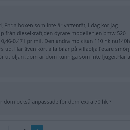
Enda boxen som inte är vattentät, i dag kör jag
hip från dieselkraft,den dyrare modellen,en bmw 520
 0,46-0,47 l pr mil. Den andra mb citan 110 hk nu140h
s tid, Har även kört alla bilar på villaolja,Fetare smö
 ut oljan ,dom är dom kunniga som inte ljuger,Har al
 är dom också anpassade för dom extra 70 hk ?