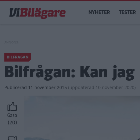
Hoppa
Main
till
NYHETER
TESTER
navigation
huvudinnehåll
BILFRÅGAN
Bilfrågan: Kan jag
Publicerad
11 november 2015
(
uppdaterad
10 november 2020)
Gasa
(20)