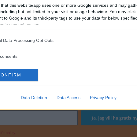
 that this website/app uses one or more Google services and may gath
including but not limited to your visit or usage behaviour. You may click 
 to Google and its third-party tags to use your data for below specifi
ogle consent section.
r inte Nissans garantier. KCR erbjuder dock köparna 
l Data Processing Opt Outs
 i tre år.
consents
ig av originalkomponenter eller andra märken?
CONFIRM
NIK
Data Deletion
Data Access
Privacy Policy
ftspolicy.