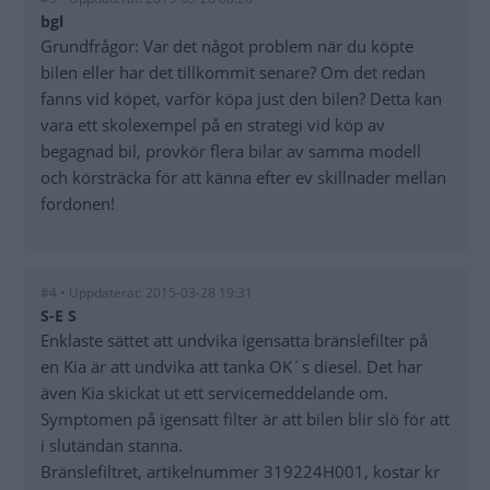
bgl
Grundfrågor: Var det något problem när du köpte
bilen eller har det tillkommit senare? Om det redan
fanns vid köpet, varför köpa just den bilen? Detta kan
vara ett skolexempel på en strategi vid köp av
begagnad bil, provkör flera bilar av samma modell
och körsträcka för att känna efter ev skillnader mellan
fordonen!
#4 • Uppdaterat: 2015-03-28 19:31
S-E S
Enklaste sättet att undvika igensatta bränslefilter på
en Kia är att undvika att tanka OK´s diesel. Det har
även Kia skickat ut ett servicemeddelande om.
Symptomen på igensatt filter är att bilen blir slö för att
i slutändan stanna.
Bränslefiltret, artikelnummer 319224H001, kostar kr