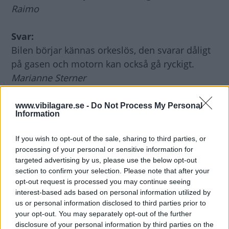
Raimo
Svar:
Bilen börjar kännas orkeslös, den svarar dåligt
på gasen och motorn kan också gå ryckigt.
Marianne Sterner
Diskutera:
Har du råkat ut för problemen med
www.vibilagare.se -
Do Not Process My Personal
Information
igensatta bränslefilter på moderna dieselbilar?
If you wish to opt-out of the sale, sharing to third parties, or
processing of your personal or sensitive information for
targeted advertising by us, please use the below opt-out
MISSA INTE KOMMANDE ARTIKLAR OM KIA
section to confirm your selection. Please note that after your
SPORTAGE
opt-out request is processed you may continue seeing
Få vårt nyhetsbrev utan kostnad
interest-based ads based on personal information utilized by
us or personal information disclosed to third parties prior to
your opt-out. You may separately opt-out of the further
disclosure of your personal information by third parties on the