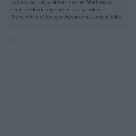
505,90. Har själv drabbats, men ett filterbyte vid
service räddade mig undan större problem.
Bränslefiltret på Kia byts vid vartannat servicetillfälle.
Måste jag byta kamkedja redan efter 8 000