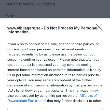
Marianne Sterner, Vi Bilägare
Svar:
Jag har berömt kartfunktionen i V90 som även i
standardutförande ger den mest detaljerade kartbilden av
www.vibilagare.se -
Do Not Process My Personal
Information
de bilsystem jag provat. Det stående formatet passar
utmärkt för att ge en bild ”framåt” i färdvägen, samtidigt
If you wish to opt-out of the sale, sharing to third parties, or
som flera småvägar är tydligt utmärkta – nästan som ett
processing of your personal or sensitive information for
”riktigt” kartblad i tryckt format.
targeted advertising by us, please use the below opt-out
section to confirm your selection. Please note that after your
Jag vill minnas att man även i standardutförandet kan få
opt-out request is processed you may continue seeing
en vägvisning till sitt mål, men att
interest-based ads based on personal information utilized by
vägledningsfunktionerna är begränsade till att visa vägen
us or personal information disclosed to third parties prior to
på kartan. Tack vare standardkartans tydlighet har det
your opt-out. You may separately opt-out of the further
varit tillräckligt för mig. Å andra sidan brukar jag alltid
disclosure of your personal information by third parties on the
köra med ljudet avstängt på navigatorn då vägledningen
IAB’s list of downstream participants. This information may
also be disclosed by us to third parties on the
IAB’s List of
ofta är tjatig att lyssna på.
Downstream Participants
that may further disclose it to other
Nackdelen är att internetkartor kan vara krångliga att få
third parties.