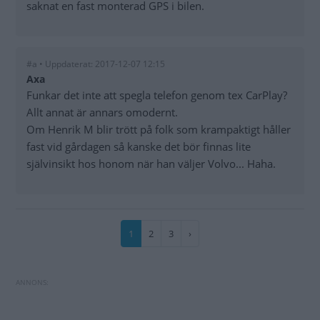
saknat en fast monterad GPS i bilen.
#a • Uppdaterat: 2017-12-07 12:15
Axa
Funkar det inte att spegla telefon genom tex CarPlay?
Allt annat är annars omodernt.
Om Henrik M blir trött på folk som krampaktigt håller
fast vid gårdagen så kanske det bör finnas lite
självinsikt hos honom när han väljer Volvo... Haha.
Paginering
Nuvarande
1
Sida
2
Sida
3
Nästa
›
sida
sida