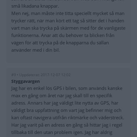
små likadana knappar.
Men nej, man måste inte titta speciellt mycket så man
trycker rätt, när man kört ett tag så sitter det i handen
vart man ska trycka på skärmen med för de vanligaste
funktionerna. Anar att du behöver ta blicken från
vägen för att trycka på de knapparna du sällan
använder med i din bil.
#9 • Uppdaterat: 2017-12-07 12:02
Styggavargen
Jag har en enkel lös GPS i bilen, som används kanske
max en gång om året när jag skall till en specifik
adress. Annars har jag väldigt lite nytta av GPS, har
väldigt bra uppfattning om vart jag befinner mig och
kan oftast navigera utifrån riktmärke och väderstreck.
Har jag varit på en adress en gång så hittar jag i regel
tillbaka till den utan problem igen. Jag har aldrig