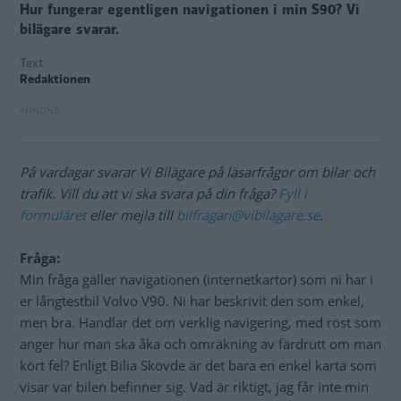
Hur fungerar egentligen navigationen i min S90? Vi
bilägare svarar.
Text
Redaktionen
På vardagar svarar Vi Bilägare på läsarfrågor om bilar och
trafik. Vill du att vi ska svara på din fråga?
Fyll i
formuläret
eller mejla till
bilfragan@vibilagare.se
.
Fråga:
Min fråga gäller navigationen (internetkartor) som ni har i
er långtestbil Volvo V90. Ni har beskrivit den som enkel,
men bra. Handlar det om verklig navigering, med röst som
anger hur man ska åka och omräkning av färdrutt om man
kört fel? Enligt Bilia Skövde är det bara en enkel karta som
visar var bilen befinner sig. Vad är riktigt, jag får inte min