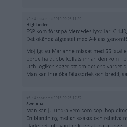
#5 • Uppdaterat: 2016-09-03 11:29
Highlander
ESP kom först på Mercedes lyxbilar: C 140
Det ökända älgtestet med A-klass genomfö
Möjligt att Marianne missat med 55 istället
borde ha dubbelkollats innan den kom i pr
Och logiken säger att om det ena värdet ö
Man kan inte öka fälgstorlek och bredd, s
#6 • Uppdaterat: 2016-09-05 17:57
Swemba
Man kan ju undra vem som söp ihop dimen
En blandning mellan exakta och relativa m
Hade det inte varit enklare att bara ange 