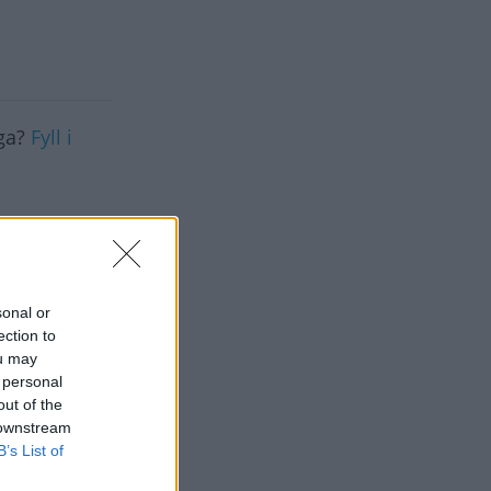
åga?
Fyll i
ilen är en
t
sonal or
ection to
ou may
 personal
out of the
 downstream
B’s List of
när man