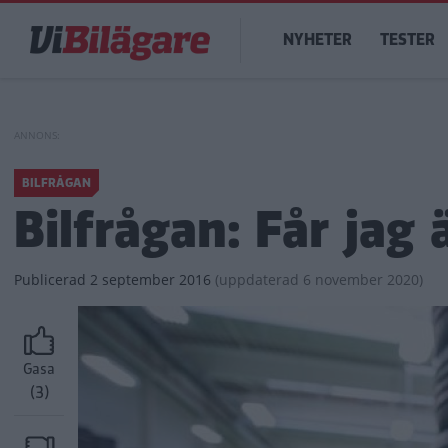
Hoppa
Main
till
NYHETER
TESTER
navigation
huvudinnehåll
BILFRÅGAN
Bilfrågan: Får jag
Publicerad
2 september 2016
(
uppdaterad
6 november 2020)
Gasa
(3)