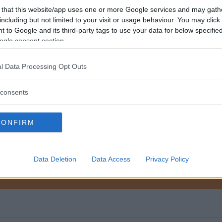
 standarddimension kan du se i registreringsbeviset 
 that this website/app uses one or more Google services and may gath
rtstyrelsens hemsida. På hemsidan www.falginfo.se gå
including but not limited to your visit or usage behaviour. You may click 
odkända för din bil. Rekommenderad dimension i ditt
 to Google and its third-party tags to use your data for below specifi
ogle consent section.
l Data Processing Opt Outs
consents
K
CONFIRM
Data Deletion
Data Access
Privacy Policy
ftspolicy.