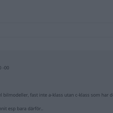
0 -00
l bilmodeller, fast inte a-klass utan c-klass som har d
nit esp bara därför..