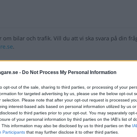
 om bilar och trafik. Vill du att vi ska svara på din fr
re.se
.
 till 195/65 R15? Eller ska man gå från 15" till 16"? B
agare.se -
Do Not Process My Personal Information
hjul. Är det lagligt att bara ändra sådär eller blir de
to opt-out of the sale, sharing to third parties, or processing of your per
formation for targeted advertising by us, please use the below opt-out s
r selection. Please note that after your opt-out request is processed y
eing interest-based ads based on personal information utilized by us or
disclosed to third parties prior to your opt-out. You may separately opt-
losure of your personal information by third parties on the IAB’s list of
. This information may also be disclosed by us to third parties on the
IA
 Rullomkretsen får inte ändras mer än fem procent 
Participants
that may further disclose it to other third parties.