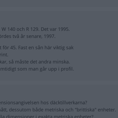
, W 140 och R 129. Det var 1995.
rdes två år senare, 1997.
 för 45. Fast en sån här viktig sak
int.
kar, så måste det andra minska.
amtidigt som man går upp i profil.
sionsangivelsen hos däcktillverkarna?
ått, dessutom både metriska och "brittiska" enheter.
alla dimensioner i exakta metriska enheter?