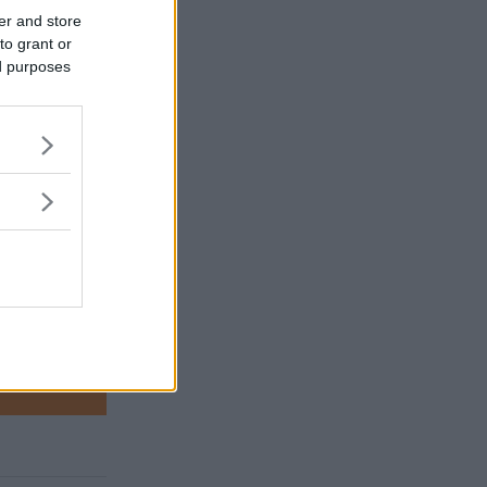
eller genom
er and store
r det att få
to grant or
 fall är
ed purposes