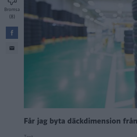
Bromsa
(8)
Får jag byta däckdimension från 
Text