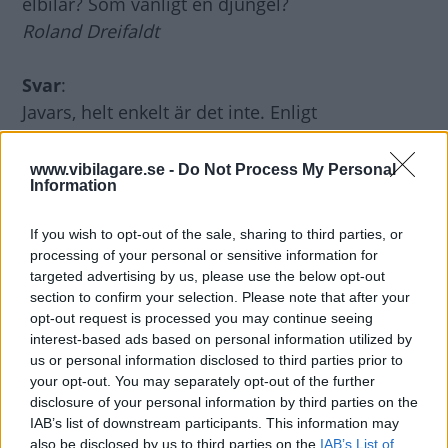
elbilar? Som vanligt en djungel?
Roland Dreifaldt
Svar
:
Javars, helt enkelt är det inte. Enligt
Transportstyrelsen gäller att fordon som tas i
trafik under 2020 eller senare med utsläpp av
www.vibilagare.se -
Do Not Process My Personal
Information
koldioxid på upp till 70 g/km anses vara
miljöanpassade fordon. De premieras med en
If you wish to opt-out of the sale, sharing to third parties, or
bonus på maximalt 60 000 kronor. Helelbilar
processing of your personal or sensitive information for
och vätgasbilar är kvalificerade för den
targeted advertising by us, please use the below opt-out
section to confirm your selection. Please note that after your
maximala bonusen. Övriga bilars bonus beror
opt-out request is processed you may continue seeing
på koldioxidutsläppet. Om du till exempel
interest-based ads based on personal information utilized by
funderar på en hybrid med diesel eller
us or personal information disclosed to third parties prior to
bensinmotor är tipset att gå in på
your opt-out. You may separately opt-out of the further
disclosure of your personal information by third parties on the
Transportstyrelsens hemsida Bonus Malus. Där
IAB’s list of downstream participants. This information may
kan man enkelt fylla i de uppgifter som gäller
also be disclosed by us to third parties on the
IAB’s List of