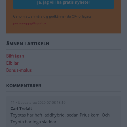
Genom att anmäla dig godkänner du OK-förlagets
personuppgiftspolicy.
ÄMNEN I ARTIKELN
Bilfrågan
Elbilar
Bonus-malus
KOMMENTARER
#1 • Uppdaterat: 2020-07-08 18:19
Carl Trefalt
Toyotas har haft laddhybrid, sedan Prius kom. Och
Toyota har inga sladdar.