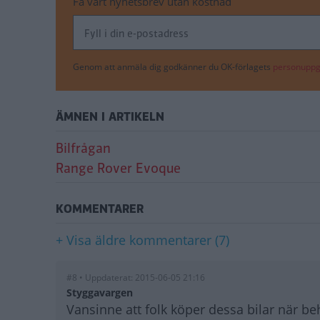
Få vårt nyhetsbrev utan kostnad
Genom att anmäla dig godkänner du OK-förlagets
personuppgi
ÄMNEN I ARTIKELN
Bilfrågan
Range Rover Evoque
KOMMENTARER
+ Visa äldre kommentarer (7)
#8 • Uppdaterat: 2015-06-05 21:16
Styggavargen
Vansinne att folk köper dessa bilar när be