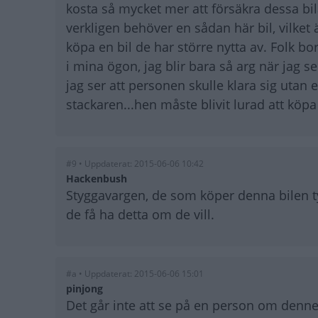
kosta så mycket mer att försäkra dessa bil
verkligen behöver en sådan här bil, vilket
köpa en bil de har större nytta av. Folk bo
i mina ögon, jag blir bara så arg när jag s
jag ser att personen skulle klara sig utan
stackaren...hen måste blivit lurad att köpa 
#9 • Uppdaterat: 2015-06-06 10:42
Hackenbush
Styggavargen, de som köper denna bilen tyc
de få ha detta om de vill.
#a • Uppdaterat: 2015-06-06 15:01
pinjong
Det går inte att se på en person om denne h