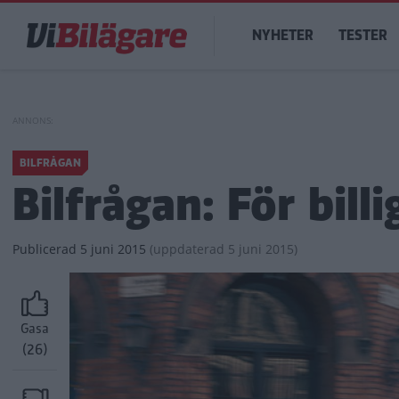
Hoppa
Main
till
NYHETER
TESTER
navigation
huvudinnehåll
BILFRÅGAN
Bilfrågan: För bill
Publicerad
5 juni 2015
(
uppdaterad
5 juni 2015)
Gasa
(26)