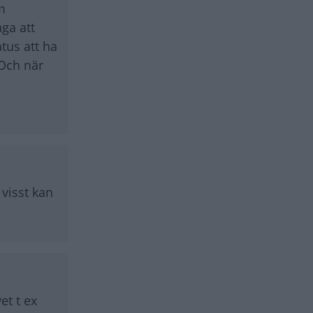
m
ga att
atus att ha
 Och när
visst kan
et t ex