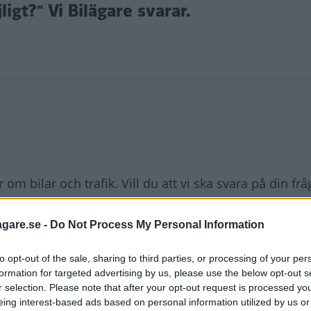
ligt?" Vi Bilägare svarar.
 om bilar och trafik. Vill du att vi ska svara på din fr
re.se
.
agare.se -
Do Not Process My Personal Information
1) uppgav ni att försäkringskostnaden var cirka 6 000 k
to opt-out of the sale, sharing to third parties, or processing of your per
formation for targeted advertising by us, please use the below opt-out s
olika försäkringbolag men hittar ingen försäkring unde
r selection. Please note that after your opt-out request is processed y
eing interest-based ads based on personal information utilized by us or