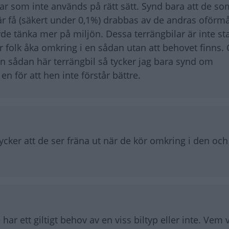
ar som inte används på rätt sätt. Synd bara att de so
 är få (säkert under 0,1%) drabbas av de andras oförmå
rde tänka mer på miljön. Dessa terrängbilar är inte st
er folk åka omkring i en sådan utan att behovet finns.
 en sådan här terrängbil så tycker jag bara synd om
en för att hen inte förstår bättre.
ker att de ser fräna ut när de kör omkring i den och 
ar ett giltigt behov av en viss biltyp eller inte. Vem v