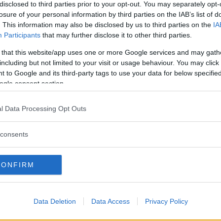
r som Range Rover?
disclosed to third parties prior to your opt-out. You may separately opt-
 bor i villa och har garage att parkera i.
losure of your personal information by third parties on the IAB’s list of
. This information may also be disclosed by us to third parties on the
IA
Participants
that may further disclose it to other third parties.
 that this website/app uses one or more Google services and may gath
including but not limited to your visit or usage behaviour. You may click 
kostnaden för halvförsäkring och körsträcka upp till 2 
 to Google and its third-party tags to use your data for below specifi
ellanstor stad, typ Västerås. Då hamnar vi i dag på c
ogle consent section.
säkring och då springer priset hos Folksam upp till 
l Data Processing Opt Outs
consents
r du nöjd med försäkringsbolaget?
CONFIRM
Data Deletion
Data Access
Privacy Policy
GE ROVER EVOQUE