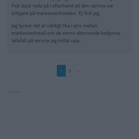
Fick dock reda på i efterhand att den service var
billigare på märkesverkstaden. Tji fick jag.
Jag tycker det är väldigt lika i pris mellan
märkesverkstad och de större oberoende kedjorna.
Iallafall på service jag kollat upp.
Paginering
Nuvarande
1
Sida
2
Nästa
›
sida
sida