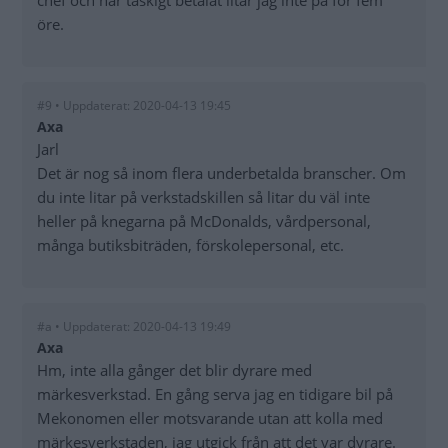
chef och har taskigt betalat litar jag inte på för fem
öre.
#9 • Uppdaterat: 2020-04-13 19:45
Axa
Jarl
Det är nog så inom flera underbetalda branscher. Om
du inte litar på verkstadskillen så litar du väl inte
heller på knegarna på McDonalds, vårdpersonal,
många butiksbiträden, förskolepersonal, etc.
#a • Uppdaterat: 2020-04-13 19:49
Axa
Hm, inte alla gånger det blir dyrare med
märkesverkstad. En gång serva jag en tidigare bil på
Mekonomen eller motsvarande utan att kolla med
märkesverkstaden, jag utgick från att det var dyrare.