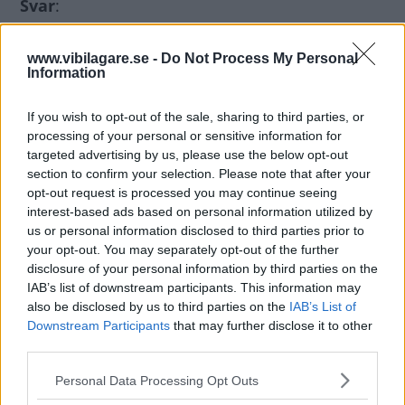
Svar
:
Det finns många bra och välkända
märkesoberoende verkstäder. Det viktiga är att
www.vibilagare.se -
Do Not Process My Personal
Information
servicen utförs fackmannamässigt och att man
inte missar eventuella intervall-tillägg. Många
If you wish to opt-out of the sale, sharing to third parties, or
ligger nog kvar hos den auktoriserade
processing of your personal or sensitive information for
verkstaden särskilt när bilen är ny.
targeted advertising by us, please use the below opt-out
Mjukvaruuppdateringar och förnyad
section to confirm your selection. Please note that after your
opt-out request is processed you may continue seeing
vägassistans kan vara ett skäl att stanna kvar.
interest-based ads based on personal information utilized by
Men generellt har också vi konstaterat att priset
us or personal information disclosed to third parties prior to
på service och reparationer oftast är lägre hos
your opt-out. You may separately opt-out of the further
disclosure of your personal information by third parties on the
oberoende verkstäder. Hur mycket lojaliteten
IAB’s list of downstream participants. This information may
till den auktoriserade verkstadens service och
also be disclosed by us to third parties on the
IAB’s List of
reparationer är värt är svårt att svara på.
Downstream Participants
that may further disclose it to other
Förmodligen mindre ju äldre bilen är. Då är det
third parties.
skicket och att underhållet över huvud taget har
Please note that this website/app uses one or more Google
Personal Data Processing Opt Outs
gjorts och att det utförts korrekt som räknas.
services and may gather and store information including but