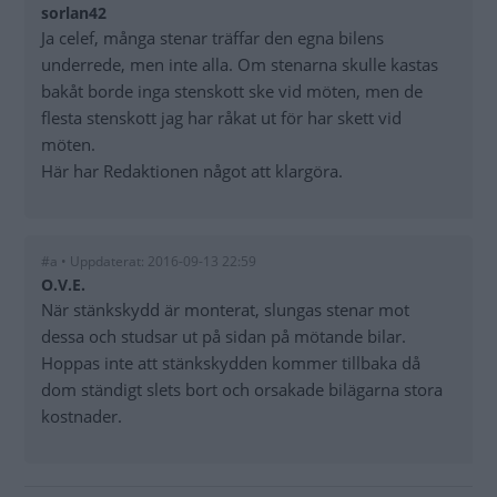
sorlan42
Ja celef, många stenar träffar den egna bilens
underrede, men inte alla. Om stenarna skulle kastas
bakåt borde inga stenskott ske vid möten, men de
flesta stenskott jag har råkat ut för har skett vid
möten.
Här har Redaktionen något att klargöra.
#a • Uppdaterat: 2016-09-13 22:59
O.V.E.
När stänkskydd är monterat, slungas stenar mot
dessa och studsar ut på sidan på mötande bilar.
Hoppas inte att stänkskydden kommer tillbaka då
dom ständigt slets bort och orsakade bilägarna stora
kostnader.