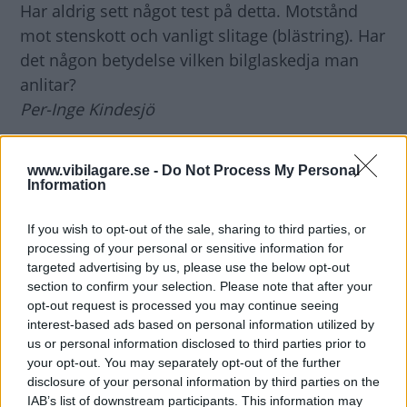
Har aldrig sett något test på detta. Motstånd
mot stenskott och vanligt slitage (blästring). Har
det någon betydelse vilken bilglaskedja man
anlitar?
Per-Inge Kindesjö
Svar
:
www.vibilagare.se -
Do Not Process My Personal
Visst kan det förekomma skillnader i kvalitet,
Information
men de flesta större bilglaskedjor köper rutorna
från samma leverantörer. Generellt gäller att
If you wish to opt-out of the sale, sharing to third parties, or
processing of your personal or sensitive information for
vindrutorna med tiden blivit tunnare för att
targeted advertising by us, please use the below opt-out
spara vikt. Det har också blivit vanligare med
section to confirm your selection. Please note that after your
stenskott vilket kan ha flera orsaker. Vägarna
opt-out request is processed you may continue seeing
interest-based ads based on personal information utilized by
grusas numera med stenkross, vilket är extra
us or personal information disclosed to third parties prior to
vasst och elakt mot glasrutor. Gruset fastnar
your opt-out. You may separately opt-out of the further
lätt i däcken och sprätter iväg i högre farter.
disclosure of your personal information by third parties on the
Dagens bilar har heller inga stänkskydd som
IAB’s list of downstream participants. This information may