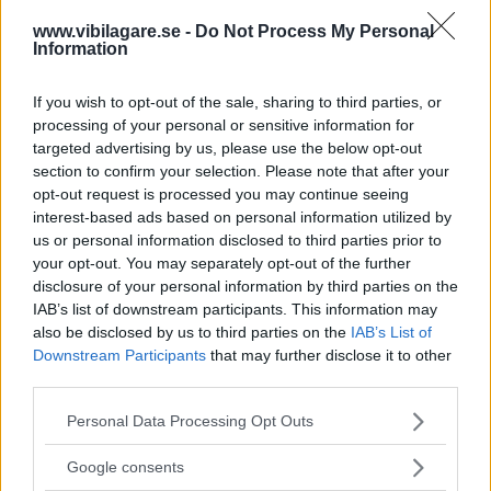
klädsel.
www.vibilagare.se -
Do Not Process My Personal
Information
Motorerna i både
740 GLE och GL var nya inför 1985
och av så kallad lågfriktionstyp för att spara bränsle. Det
If you wish to opt-out of the sale, sharing to third parties, or
skulle också den höga utväxlingen göra. Testskribenten
processing of your personal or sensitive information for
Björn Svallner var rätt sval inför resultatet: ”Den nya
targeted advertising by us, please use the below opt-out
motorn, som är på 110 hästar (det var 112 i sanningens
section to confirm your selection. Please note that after your
namn, red:s anm.), känns emellertid alltför trött för att vi
opt-out request is processed you may continue seeing
interest-based ads based on personal information utilized by
ska vara nöjda.” Utväxlingen var anpassad för jämn
us or personal information disclosed to third parties prior to
landsvägsfart snarare än segdragning och det gällde att
your opt-out. You may separately opt-out of the further
växla ned till fyran eller trean i omkörningarna.
disclosure of your personal information by third parties on the
IAB’s list of downstream participants. This information may
Förbrukningen låg i alla fall en halv deciliter under den för
also be disclosed by us to third parties on the
IAB’s List of
Volvo 240 med samma motor men lägre utväxling.
Downstream Participants
that may further disclose it to other
Servostyrning var extra på testbilen och krävde 3,5
third parties.
rattvarv mellan fulla hjulutslag, mot 4,3 i den servolösa
Please note that this website/app uses one or more Google
Personal Data Processing Opt Outs
240. Serviceintervallet var bara 1 000 mil men det var
services and may gather and store information including but
Volvo inte ensamt om på den här tiden.
not limited to your visit or usage behaviour. You may click to
Google consents
grant or deny consent to Google and its third-party tags to