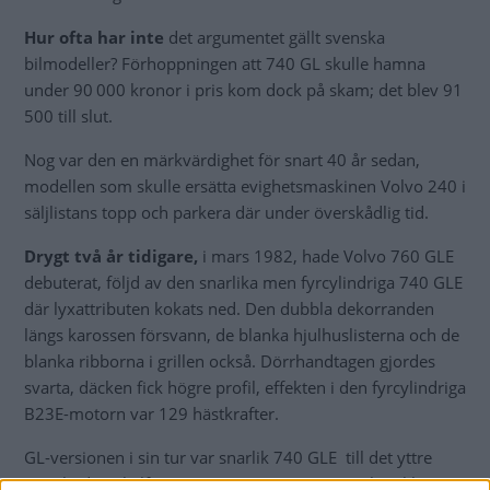
Hur ofta har inte
det argumentet gällt svenska
bilmodeller? Förhoppningen att 740 GL skulle hamna
under 90 000 kronor i pris kom dock på skam; det blev 91
500 till slut.
Nog var den en märkvärdighet för snart 40 år sedan,
modellen som skulle ersätta evighetsmaskinen Volvo 240 i
säljlistans topp och parkera där under överskådlig tid.
Drygt två år tidigare,
i mars 1982, hade Volvo 760 GLE
debuterat, följd av den snarlika men fyrcylindriga 740 GLE
där lyxattributen kokats ned. Den dubbla dekorranden
längs karossen försvann, de blanka hjulhuslisterna och de
blanka ribborna i grillen också. Dörrhandtagen gjordes
svarta, däcken fick högre profil, effekten i den fyrcylindriga
B23E-motorn var 129 hästkrafter.
GL-versionen i sin tur var snarlik 740 GLE till det yttre
men hade enkelförgasare, inte insprutning, och enklare