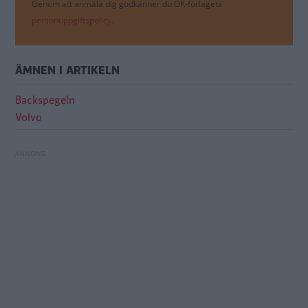
Genom att anmäla dig godkänner du OK-förlagets
personuppgiftspolicy.
ÄMNEN I ARTIKELN
Backspegeln
Volvo