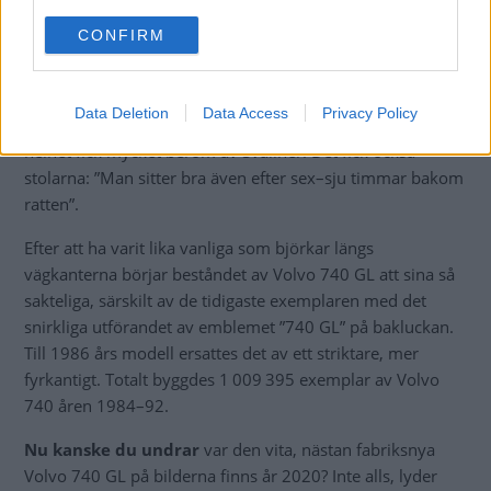
use your data for below specified purposes in below Google
CONFIRM
consent section.
Instrumenten hade
förstås sin speciella belysning
bakifrån som clou. Mätare, siffror och symboler lystes upp
Data Deletion
Data Access
Privacy Policy
av ”den senaste ljusledartekniken” och förarmiljön som
helhet fick mycket beröm av Svallner. Det fick också
stolarna: ”Man sitter bra även efter sex–sju timmar bakom
ratten”.
Efter att ha varit lika vanliga som björkar längs
vägkanterna börjar beståndet av Volvo 740 GL att sina så
sakteliga, särskilt av de tidigaste exemplaren med det
snirkliga utförandet av emblemet ”740 GL” på bakluckan.
Till 1986 års modell ersattes det av ett striktare, mer
fyrkantigt. Totalt byggdes 1 009 395 exemplar av Volvo
740 åren 1984–92.
Nu kanske du undrar
var den vita, nästan fabriksnya
Volvo 740 GL på bilderna finns år 2020? Inte alls, lyder