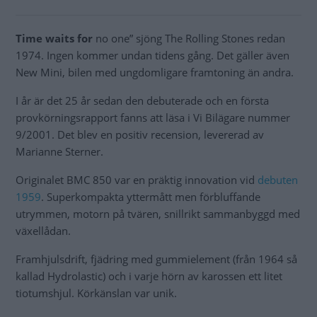
Time waits for
no one” sjöng The Rolling Stones redan
1974. Ingen kommer undan tidens gång. Det gäller även
New Mini, bilen med ungdomligare framtoning än andra.
I år är det 25 år sedan den debuterade och en första
provkörningsrapport fanns att läsa i Vi Bilägare nummer
9/2001. Det blev en positiv recension, levererad av
Marianne Sterner.
Originalet BMC 850 var en präktig innovation vid
debuten
1959
. Superkompakta yttermått men förbluffande
utrymmen, motorn på tvären, snillrikt sammanbyggd med
växellådan.
Framhjulsdrift, fjädring med gummielement (från 1964 så
kallad Hydrolastic) och i varje hörn av karossen ett litet
tiotumshjul. Körkänslan var unik.