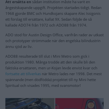
Att ersätta en
sådan institution måste ha varit en
ångestskapande uppgift. Projekten startades tidigt. Redan
1968 gjorde BMC och Hundkojans skapare Alec Issigonis
ett förslag till ersättare, kallat 9X. Sedan följde de så
kallade ADO74 från 1972 och ADO88 från 1974.
ADO stod för Austin Design Office, varifrån rader av utkast
och prototyper strömmade när den engelska bilindustrin
ännu sjöd av liv.
ADO88 resulterade till slut i Mini Metro som gick i
produktion 1980. Många trodde att den skulle bli den
faktiska ersättaren, men ur-Kojan levde envist kvar och
fortsatte att tillverkas
när Metro lades ner 1998. Det mest
spännande (men dödfödda) projektet till ny Mini hette
Spiritual och visades 1995, med svansmotor!