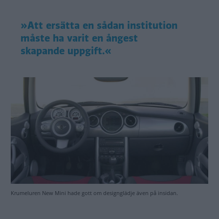
»Att ersätta en sådan institution
måste ha varit en ångest
skapande uppgift.«
Krumeluren New Mini hade gott om designglädje även på insidan.