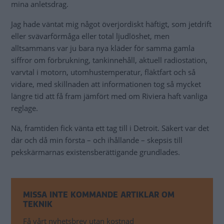
mina anletsdrag.
Jag hade väntat mig något överjordiskt häftigt, som jetdrift
eller svävarförmåga eller total ljudlöshet, men
alltsammans var ju bara nya kläder för samma gamla
siffror om förbrukning, tankinnehåll, aktuell radiostation,
varvtal i motorn, utomhustemperatur, fläktfart och så
vidare, med skillnaden att informationen tog så mycket
längre tid att få fram jämfört med om Riviera haft vanliga
reglage.
Nä, framtiden fick vänta ett tag till i Detroit. Säkert var det
där och då min första – och ihållande – skepsis till
pekskärmarnas existensberättigande grundlades.
MISSA INTE KOMMANDE ARTIKLAR OM
TEKNIK
Få vårt nyhetsbrev utan kostnad