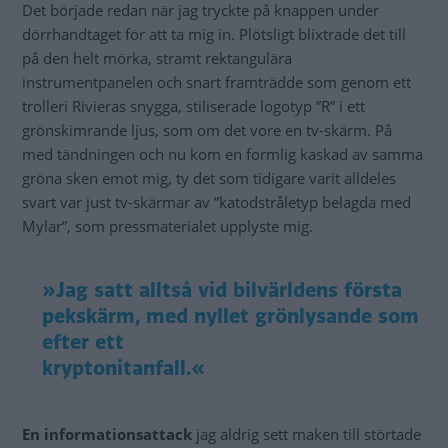
Det började redan när jag tryckte på knappen under
dörrhandtaget för att ta mig in. Plötsligt blixtrade det till
på den helt mörka, stramt rektangulära
instrumentpanelen och snart framträdde som genom ett
trolleri Rivieras snygga, stiliserade logotyp ”R” i ett
grönskimrande ljus, som om det vore en tv-skärm. På
med tändningen och nu kom en formlig kaskad av samma
gröna sken emot mig, ty det som tidigare varit alldeles
svart var just tv-skärmar av ”katodstråletyp belagda med
Mylar”, som pressmaterialet upplyste mig.
»Jag satt alltså vid bilvärldens första
pekskärm, med nyllet grönlysande som
efter ett
kryptonitanfall.«
En informationsattack
jag aldrig sett maken till störtade