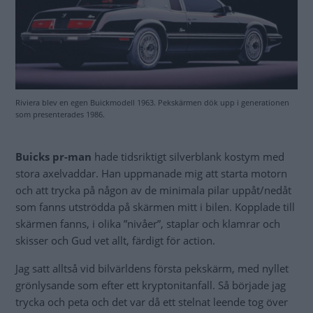
Riviera blev en egen Buickmodell 1963. Pekskärmen dök upp i generationen
som presenterades 1986.
Buicks pr-man
hade tidsriktigt silverblank kostym med
stora axelvaddar. Han uppmanade mig att starta motorn
och att trycka på någon av de minimala pilar uppåt/nedåt
som fanns utströdda på skärmen mitt i bilen. Kopplade till
skärmen fanns, i olika ”nivåer”, staplar och klamrar och
skisser och Gud vet allt, färdigt för action.
Jag satt alltså vid bilvärldens första pekskärm, med nyllet
grönlysande som efter ett kryptonitanfall. Så började jag
trycka och peta och det var då ett stelnat leende tog över