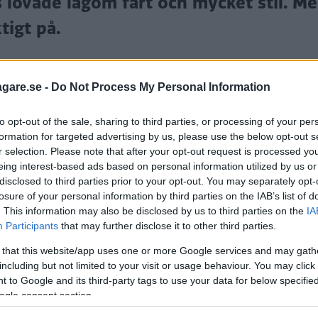
 lovade lagom fart och mycket stil. Me
tigt på.
agare.se -
Do Not Process My Personal Information
to opt-out of the sale, sharing to third parties, or processing of your per
formation for targeted advertising by us, please use the below opt-out s
r selection. Please note that after your opt-out request is processed y
eing interest-based ads based on personal information utilized by us or
disclosed to third parties prior to your opt-out. You may separately opt-
losure of your personal information by third parties on the IAB’s list of
en. V6-försedda Ford 20 M i guldfärg, rikligt med kro
. This information may also be disclosed by us to third parties on the
IA
Participants
that may further disclose it to other third parties.
lurrig tävlings-Ford och så, givetvis, en ung kvinna 
skor.
 that this website/app uses one or more Google services and may gath
including but not limited to your visit or usage behaviour. You may click 
ör P7b, till skillnad från P7 som dök upp som 17 M/2
 to Google and its third-party tags to use your data for below specifi
ogle consent section.
 sålde så klent att man ersatte den under 1968. I ärl