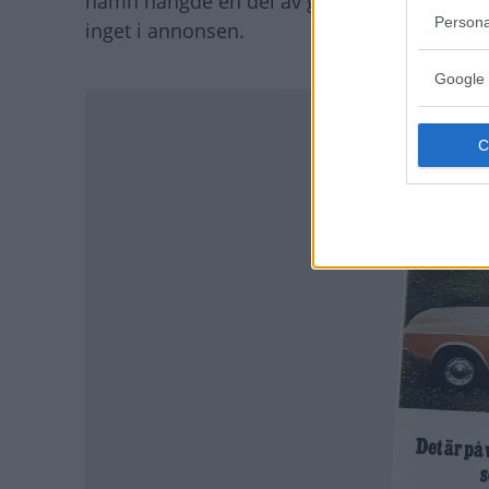
namn hängde en del av gamla Taunus P5 från
Persona
inget i annonsen.
Google 