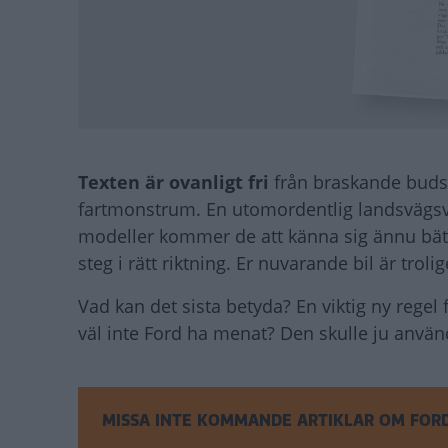
Texten är ovanligt fri
från braskande buds
fartmonstrum. En utomordentlig landsvägsva
modeller kommer de att känna sig ännu bätt
steg i rätt riktning. Er nuvarande bil är troli
Vad kan det sista betyda? En viktig ny regel 
väl inte Ford ha menat? Den skulle ju använ
MISSA INTE KOMMANDE ARTIKLAR OM FOR