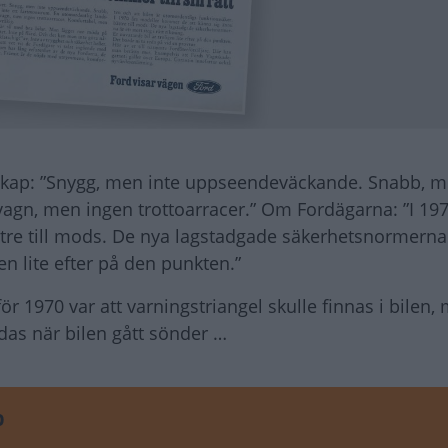
kap: ”Snygg, men inte uppseendeväckande. Snabb, me
gn, men ingen trottoarracer.” Om Fordägarna: ”I 197
re till mods. De nya lagstadgade säkerhetsnormerna ä
gen lite efter på den punkten.”
för 1970 var att varningstriangel skulle finnas i bilen,
das när bilen gått sönder …
D