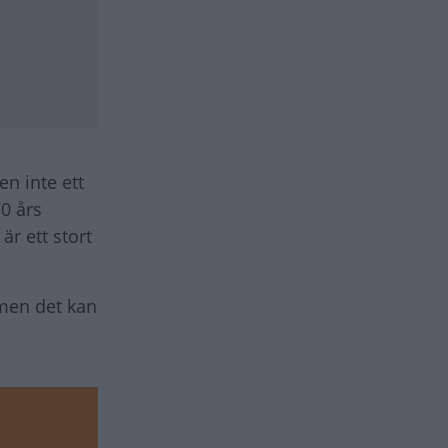
n inte ett
0 års
r ett stort
 men det kan