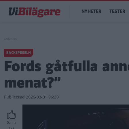
Hoppa
Main
till
NYHETER
TESTER
navigation
huvudinnehåll
BACKSPEGELN
Fords gåtfulla an
menat?”
Publicerad
2026-03-01 06:30
Gasa