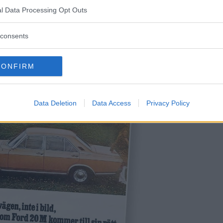
 1965 också kvar, vindrutan till exempel, men om d
l Data Processing Opt Outs
consents
CONFIRM
Data Deletion
Data Access
Privacy Policy