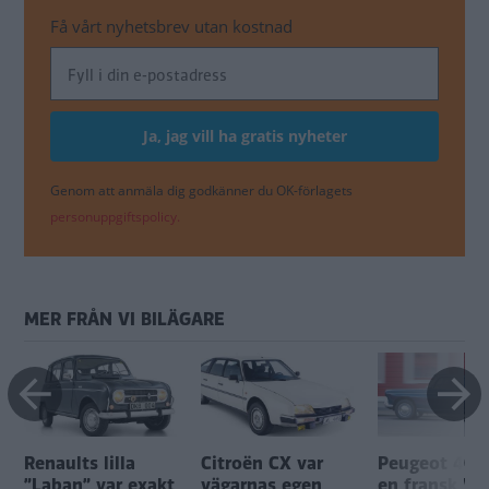
Få vårt nyhetsbrev utan kostnad
Genom att anmäla dig godkänner du OK-förlagets
personuppgiftspolicy.
MER FRÅN VI BILÄGARE
Renaults lilla
Citroën CX var
Peugeot 404
”Laban” var exakt
vägarnas egen
en fransk Vo