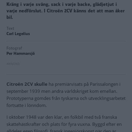
Kräng i varje sväng, sack i varje backe, glädjetjut i
varje nedförslut. I Citroën 2CV känns det att man åker
bil.
Text
Carl Legelius
Fotograf
Per Hammarsjö
Citroën 2CV skulle
ha premiärvisats på Parissalongen i
september 1939 men andra världskriget kom emellan.
Prototyperna gömdes från tyskarna och utvecklingsarbetet
fortsatte i lönndom.
I oktober 1948 var den klar, en folkbil med två franska
skattehästkrafter och plats för fyra vuxna. Byggd efter en
alldeles egen filosofi, fransk ingenjörskonst när den är