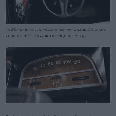
Växelföringen har ett udda mönster och osynkroniserad etta. Strålkastarna
kan justeras inifrån – om vajern är ordentligt smord vill säga.