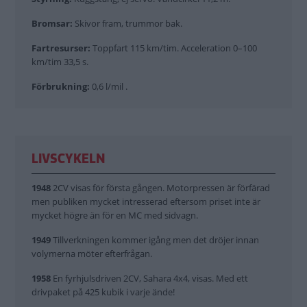
Bromsar:
Skivor fram, trummor bak.
Fartresurser:
Toppfart 115 km/tim. Acceleration 0–100
km/tim 33,5 s.
Förbrukning:
0,6 l/mil .
LIVSCYKELN
1948
2CV visas för första gången. Motorpressen är förfärad
men publiken mycket intresserad eftersom priset inte är
mycket högre än för en MC med sidvagn.
1949
Tillverkningen kommer igång men det dröjer innan
volymerna möter efterfrågan.
1958
En fyrhjulsdriven 2CV, Sahara 4x4, visas. Med ett
drivpaket på 425 kubik i varje ände!