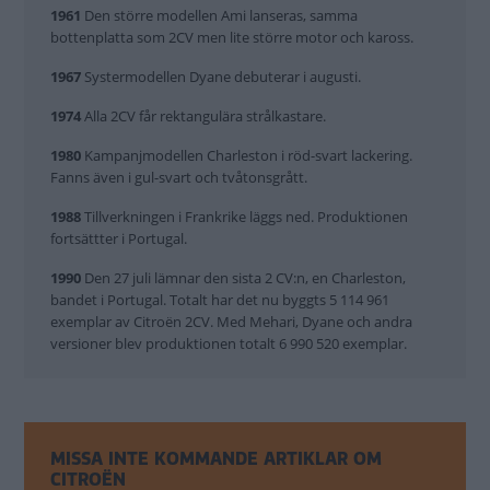
1961
Den större modellen Ami lanseras, samma
bottenplatta som 2CV men lite större motor och kaross.
1967
Systermodellen Dyane debuterar i augusti.
1974
Alla 2CV får rektangulära strålkastare.
1980
Kampanjmodellen Charleston i röd-svart lackering.
Fanns även i gul-svart och tvåtonsgrått.
1988
Tillverkningen i Frankrike läggs ned. Produktionen
fortsättter i Portugal.
1990
Den 27 juli lämnar den sista 2 CV:n, en Charleston,
bandet i Portugal. Totalt har det nu byggts 5 114 961
exemplar av Citroën 2CV. Med Mehari, Dyane och andra
versioner blev produktionen totalt 6 990 520 exemplar.
MISSA INTE KOMMANDE ARTIKLAR OM
CITROËN