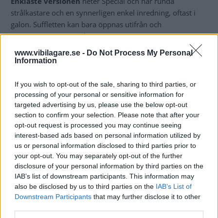
Enklaste versionen
heter Special och har runda
strålkastare och en synnerligen enkel inredning, oftast i
galon. Suffletten kan bara öppnas utifrån och
instrumenteringen är bara aningen större än en
herrklocka. Den lite mer påkostade Club utmärks av
www.vibilagare.se -
Do Not Process My Personal
rektangulära strålkastare, sufflett som kan öppnas inifrån,
Information
textilklädsel och lite större instrument.
If you wish to opt-out of the sale, sharing to third parties, or
På 1980-talet kom Charleston. Lanserad som en
processing of your personal or sensitive information for
specialmodell med rödsvart tvåfärgslackering och
targeted advertising by us, please use the below opt-out
kromade strålkastare blev den så populär att den snart
section to confirm your selection. Please note that after your
kom att ingå i det ordinarie sortimentet.
opt-out request is processed you may continue seeing
interest-based ads based on personal information utilized by
1951 kom en skåpversion, tio år senare dök Ami upp,
us or personal information disclosed to third parties prior to
your opt-out. You may separately opt-out of the further
under flera år Frankrikes mest sålda bil. Dyane var ett
disclosure of your personal information by third parties on the
försök att modernisera 2CV-konceptet och en konkurrent
IAB’s list of downstream participants. This information may
till Renault 4 med sin halvkombilucka. Mehari med öppen
also be disclosed by us to third parties on the
IAB’s List of
plastkaross i bästa strandstil baserades också på 2CV-
Downstream Participants
that may further disclose it to other
mekanik.
third parties.