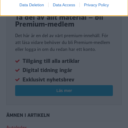
Data Deletion
Data Access
Privacy Policy
DIGITAL PRENUMERATION
Ta del av allt material – bli
Premium-medlem
Det här är en del av vårt premium-innehåll. För
att läsa vidare behöver du bli Premium-medlem
eller logga in om du redan har ett konto.
Tillgång till alla artiklar
Digital tidning ingår
Exklusivt nyhetsbrev
Läs mer
ÄMNEN I ARTIKELN
AutoIndex