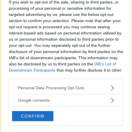
If you wish to opt-out of the sale, sharing to third parties, or
processing of your personal or sensitive information for
Två tyska märken får allra högst komfortbetyg av
targeted advertising by us, please use the below opt-out
svenska bilägare. Men det finns också flera andra
section to confirm your selection. Please note that after your
bilmodeller som är nästan lika bekväma – till en
opt-out request is processed you may continue seeing
bråkdel av kostnaden. Här är listan på ägarnas betyg.
interest-based ads based on personal information utilized by
us or personal information disclosed to third parties prior to
Text
your opt-out. You may separately opt-out of the further
Erik Söderholm
disclosure of your personal information by third parties on the
IAB’s list of downstream participants. This information may
also be disclosed by us to third parties on the
IAB’s List of
Fotograf
Downstream Participants
that may further disclose it to other
Niklas Carle
third parties.
Please note that this website/app uses one or more Google
Personal Data Processing Opt Outs
services and may gather and store information including but
not limited to your visit or usage behaviour. You may click to
Google consents
grant or deny consent to Google and its third-party tags to
Det här är en låst artikel.
Logga in
för
use your data for below specified purposes in below Google
att fortsätta läsa.
CONFIRM
consent section.