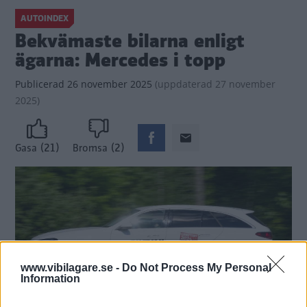
AUTOINDEX
Bekvämaste bilarna enligt
ägarna: Mercedes i topp
Publicerad
26 november 2025
(
uppdaterad
27 november
2025)
(21)
(2)
Gasa
Bromsa
www.vibilagare.se -
Do Not Process My Personal
Information