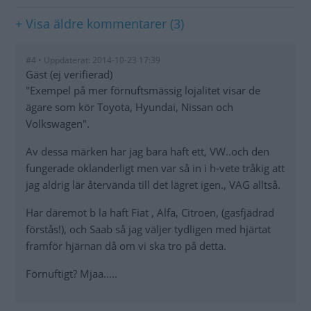
+ Visa äldre kommentarer (3)
#4 • Uppdaterat: 2014-10-23 17:39
Gäst (ej verifierad)
"Exempel på mer förnuftsmässig lojalitet visar de
ägare som kör Toyota, Hyundai, Nissan och
Volkswagen".
Av dessa märken har jag bara haft ett, VW..och den
fungerade oklanderligt men var så in i h-vete tråkig att
jag aldrig lär återvända till det lägret igen., VAG alltså.
Har däremot b la haft Fiat , Alfa, Citroen, (gasfjädrad
förstås!), och Saab så jag väljer tydligen med hjärtat
framför hjärnan då om vi ska tro på detta.
Förnuftigt? Mjaa.....