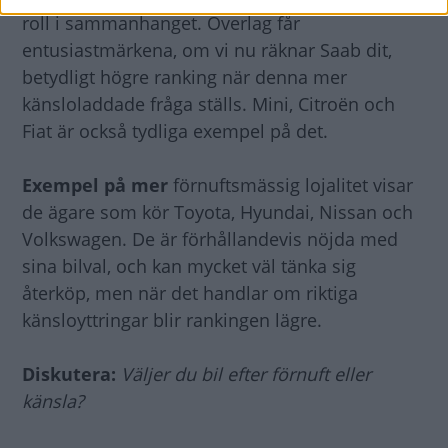
roll i sammanhanget. Överlag får
entusiastmärkena, om vi nu räknar Saab dit,
betydligt högre ranking när denna mer
känsloladdade fråga ställs. Mini, Citroën och
Fiat är också tydliga exempel på det.
Exempel på mer
förnuftsmässig lojalitet visar
de ägare som kör Toyota, Hyundai, Nissan och
Volkswagen. De är förhållandevis nöjda med
sina bilval, och kan mycket väl tänka sig
återköp, men när det handlar om riktiga
känsloyttringar blir rankingen lägre.
Diskutera:
Väljer du bil efter förnuft eller
känsla?