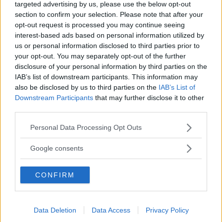
targeted advertising by us, please use the below opt-out
känsloladdade synpunkter än att bara
section to confirm your selection. Please note that after your
konstatera att de är mer eller mindre nöjda.
opt-out request is processed you may continue seeing
Lycka ger ett större inslag av positiv energi än
interest-based ads based on personal information utilized by
att ”bara” vara nöjd, och det borde biltillverkare
us or personal information disclosed to third parties prior to
your opt-out. You may separately opt-out of the further
och marknadsförare fokusera mer på, enligt de
disclosure of your personal information by third parties on the
båda svenska forskarna.
IAB’s list of downstream participants. This information may
also be disclosed by us to third parties on the
IAB’s List of
Downstream Participants
that may further disclose it to other
– Att vara nöjd är egentligen ett lite avslaget
third parties.
tillstånd, säger Anders Parment. Bilföretagen
borde istället fokusera på glädje, attraktion och
Please note that this website/app uses one or more Google
Personal Data Processing Opt Outs
services and may gather and store information including but
fascination, uttryck som är energigivande.
not limited to your visit or usage behaviour. You may click to
Google consents
grant or deny consent to Google and its third-party tags to
Mer spännande blir
det att kika på
use your data for below specified purposes in below Google
CONFIRM
consent section.
lyckobarometern och jämföra med de totala
lojalitetsresultaten. Här ger Saabägarna bevis
på att de är mycket lyckliga med sitt bilinnehav,
Data Deletion
Data Access
Privacy Policy
där nostalgifaktorn säkerligen spelar en viktig