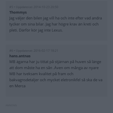
#5 • Uppdaterat: 2014-10-23 20:50
Thommys
Jag väljer den bilen jag vill ha och inte efter vad andra
tycker om sina bilar. Jag har högre krav än kreti och
pleti. Därför kör jag inte Lexus.
#6 • Uppdaterat: 2016-02-17 18:21
hans.antnas
MB ägarna har ju tittat på stjärnan på huven så länge
att dom måste ha en sån .Även om många av nyare
MB har tveksam kvalitet på fram och
bakvagnsdetaljer och mycket eletronikfel så ska de va
en Merca