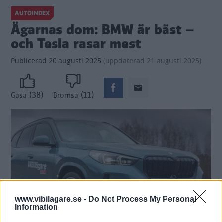
AUTOINDEX
Ägarnas dom: BMW är bäst –
och Tesla rasar mest
Publicerad
20 augusti 2025
(
uppdaterad
21 augusti 2025)
(38)
(11)
Gasa
Bromsa
www.vibilagare.se -
Do Not Process My Personal
Information