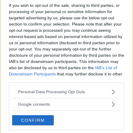
Efter 17 år är BMW tillbaka i toppen av den tyngsta
If you wish to opt-out of the sale, sharing to third parties, or
kategorin i AutoIndex, där svenska bilägare tycker till
processing of your personal or sensitive information for
om sina bilar. Elektrifieringen av märkets traditionella
targeted advertising by us, please use the below opt-out
modeller får tummen upp av ägarna. För vissa andra
section to confirm your selection. Please note that after your
märken går det desto trögare.
opt-out request is processed you may continue seeing
interest-based ads based on personal information utilized by
Text
us or personal information disclosed to third parties prior to
Klas Skarin
your opt-out. You may separately opt-out of the further
disclosure of your personal information by third parties on the
IAB’s list of downstream participants. This information may
Fotograf
also be disclosed by us to third parties on the
IAB’s List of
Niklas Carle
Downstream Participants
that may further disclose it to other
third parties.
Please note that this website/app uses one or more Google
Personal Data Processing Opt Outs
services and may gather and store information including but
not limited to your visit or usage behaviour. You may click to
Google consents
Det här är en låst artikel.
Logga in
för
grant or deny consent to Google and its third-party tags to
att fortsätta läsa.
use your data for below specified purposes in below Google
CONFIRM
consent section.