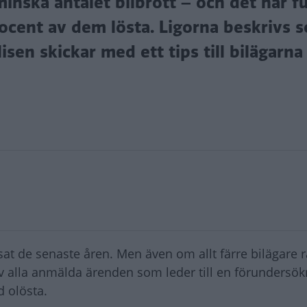
minska antalet bilbrott – och det har f
rocent av dem lösta. Ligorna beskrivs 
sen skickar med ett tips till bilägarna 
sat de senaste åren. Men även om allt färre bilägare r
av alla anmälda ärenden som leder till en förundersök
d olösta.