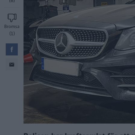
(6)
Bromsa
(1)