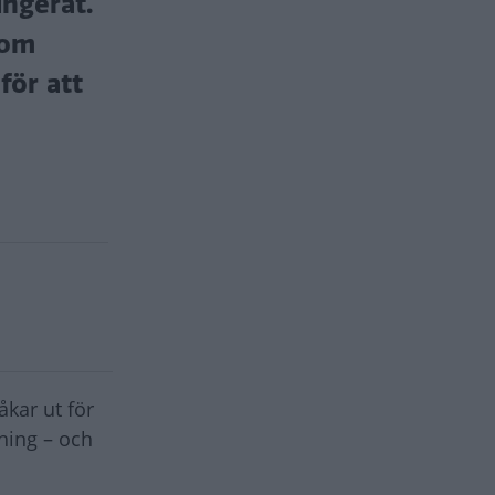
ungerat.
som
för att
åkar ut för
ning – och