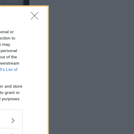
sonal or
ection to
ou may
 personal
out of the
 downstream
B’s List of
er and store
to grant or
ed purposes
 till de