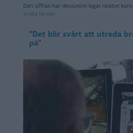
Den siffran har dessutom legat relativt kon
andra länder
.
”Det blir svårt att utreda b
på”