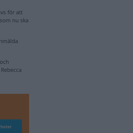
vs för att
t som nu ska
 anmälda
 och
r Rebecca