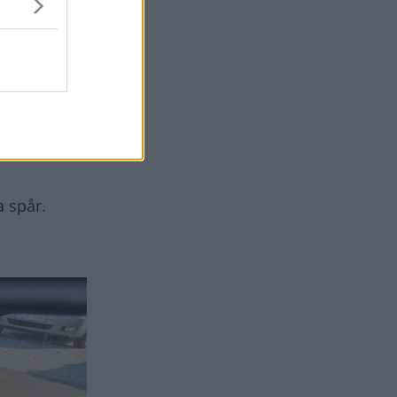
 en
”oerhört
cca
a spår.