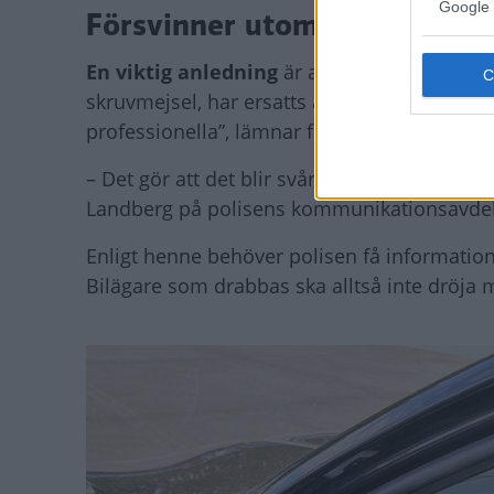
Google 
Försvinner utomlands
En viktig anledning
är att biltjuvarna från
skruvmejsel, har ersatts av mer sofistikera
professionella”, lämnar få spår efter sig o
– Det gör att det blir svårt att utreda brott
Landberg på polisens kommunikationsavdel
Enligt henne behöver polisen få information
Bilägare som drabbas ska alltså inte dröja 