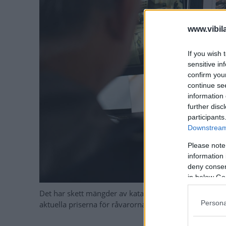
www.vibil
If you wish 
sensitive in
confirm you
continue se
information 
further disc
participants
Downstream 
Please note
information 
deny consent
in below Go
Det har skett mängder av katalysatorstölder i Sverige 
Persona
aktuella priserna för råvarorna som finns i katalysat