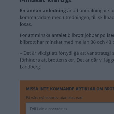
En annan anledning
är att anmälningar som
komma vidare med utredningen, till skillna
lösas.
För att minska antalet bilbrott jobbar pol
bilbrott har minskat med mellan 36 och 43 
– Det är viktigt att förtydliga att vår strate
förhindra att brotten sker. Det är där vi läg
Landberg.
MISSA INTE KOMMANDE ARTIKLAR OM BRO
Få vårt nyhetsbrev utan kostnad