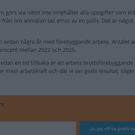
 görs via nätet inte innehåller alla uppgifter som krä
d från om anmälan tas emot av en polis. Det är någo
isen sedan några år med förebyggande arbete. Antalet
procent mellan 2022 och 2025.
gi sedan en tid tillbaka är att arbeta brottsförebyggande
ger mest arbetskraft och där vi ser goda resultat, säge
TT