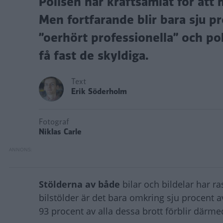
Polisen har kraftsamlat för att 
Men fortfarande blir bara sju p
”oerhört professionella” och poli
få fast de skyldiga.
Text
Erik Söderholm
Fotograf
Niklas Carle
Stölderna av både
bilar och bildelar har ra
bilstölder är det bara omkring sju procent 
93 procent av alla dessa brott förblir därme