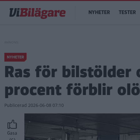
Hoppa
Main
till
NYHETER
TESTER
navigation
huvudinnehåll
NYHETER
Ras för bilstölder
procent förblir ol
Publicerad
2026-06-08 07:10
Gasa