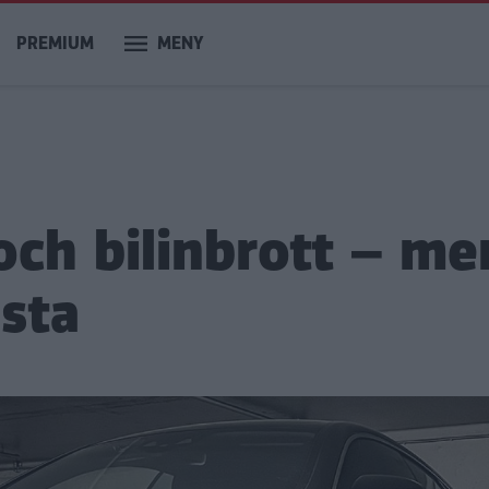
PREMIUM
MENY
 och bilinbrott – me
östa