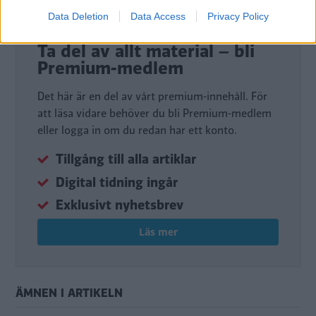
Data Deletion
Data Access
Privacy Policy
DIGITAL PRENUMERATION
Ta del av allt material – bli
Premium-medlem
Det här är en del av vårt premium-innehåll. För
att läsa vidare behöver du bli Premium-medlem
eller logga in om du redan har ett konto.
Tillgång till alla artiklar
Digital tidning ingår
Exklusivt nyhetsbrev
Läs mer
ÄMNEN I ARTIKELN