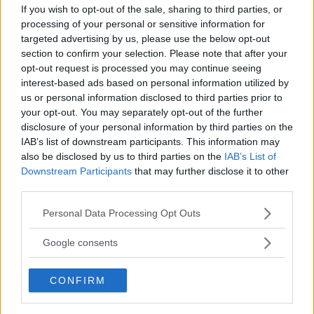
Hej Byxelkrok! Cirka två timmar efter avgång från Oskarshamn anländer M/S
If you wish to opt-out of the sale, sharing to third parties, or
processing of your personal or sensitive information for
Solsund till den lilla hamnen på norra Öland.
targeted advertising by us, please use the below opt-out
Sommartid finns ett alternativ till Ölandsbron. Den
section to confirm your selection. Please note that after your
lilla färjan mellan Oskarshamn och Byxelkrok sparar
opt-out request is processed you may continue seeing
körtid – men går den att räkna hem? Vi testar.
interest-based ads based on personal information utilized by
us or personal information disclosed to third parties prior to
Text
your opt-out. You may separately opt-out of the further
Fredrik Diits Vikström
disclosure of your personal information by third parties on the
IAB’s list of downstream participants. This information may
also be disclosed by us to third parties on the
IAB’s List of
Fotograf
Downstream Participants
that may further disclose it to other
Fredrik Diits Vikström
third parties.
Please note that this website/app uses one or more Google
Personal Data Processing Opt Outs
services and may gather and store information including but
not limited to your visit or usage behaviour. You may click to
Google consents
grant or deny consent to Google and its third-party tags to
Det här är en låst artikel.
Logga in
för
use your data for below specified purposes in below Google
CONFIRM
att fortsätta läsa.
consent section.