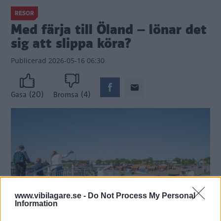
RESOR
Med färja till Öland – lönar det
sig att slippa köra?
Publicerad
2026-05-16 06:30
(20)
(4)
Gasa
Bromsa
www.vibilagare.se -
Do Not Process My Personal
Information