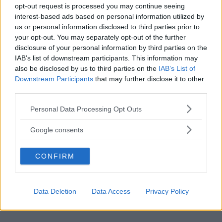
Katalogen innehåller
test av 49 nya bilar, från rymliga
opt-out request is processed you may continue seeing
familjebilar till lyxiga sportvagnar. Samtliga är analyserade
interest-based ads based on personal information utilized by
med Vi Bilägares unika test- och mätmetoder. Vi ger
us or personal information disclosed to third parties prior to
your opt-out. You may separately opt-out of the further
ljusbetyg, utvärderar rostskyddet och granskar
disclosure of your personal information by third parties on the
barnsäkerheten.
IAB’s list of downstream participants. This information may
also be disclosed by us to third parties on the
IAB’s List of
Vi räknar på värdeminskning, servicekostnader och verklig
Downstream Participants
that may further disclose it to other
milkostnad – vare sig det är en elbil, laddhybrid, hybrid
third parties.
eller en bil driven helt av fossila bränslen.
Please note that this website/app uses one or more Google
Personal Data Processing Opt Outs
I Vi Bilägares Testspecial
får du dessutom veta hur det
services and may gather and store information including but
gick i 2024 års långtestverksamhet där Toyota C-HR,
not limited to your visit or usage behaviour. You may click to
Google consents
Honda CR-V, Hyundai i10, Mercedes E-klass och MG4
grant or deny consent to Google and its third-party tags to
use your data for below specified purposes in below Google
ingick. Vi äger våra långtestbilar och kör dem flera tusen
CONFIRM
consent section.
mil under året.
Våra tester är ditt bästa verktyg för att kunna göra ett så
Data Deletion
Data Access
Privacy Policy
genomtänkt bilköp som möjligt. Bedömningen av
fordonen sker alltid ur konsumentens perspektiv.