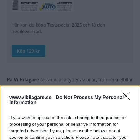
Här kan du köpa Testspecial 2025 och få den
hemlevererad.
Köp 129 kr
Läs mer >
På Vi Bilägare
testar vi alla typer av bilar, från rena elbilar
till fossila varianter, och ger exakta uträkningar på vad det
kostar att äga dem per mil.
www.vibilagare.se -
Do Not Process My Personal
Information
2025 års Testspecial är en guide till alla som funderar på
att köpa en ny bil. Vi berättar vad du behöver ha koll på
If you wish to opt-out of the sale, sharing to third parties, or
för ägandet skall bli enkelt och vilken biltyp och drivlina
processing of your personal or sensitive information for
som passar bäst för dina behov.
targeted advertising by us, please use the below opt-out
section to confirm your selection. Please note that after your