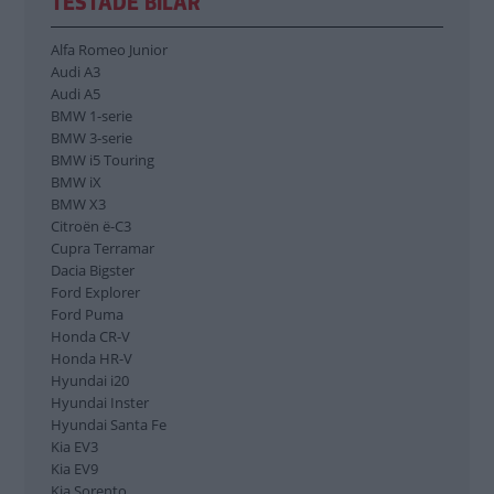
TESTADE BILAR
Ford Explorer
Ford Puma
Honda CR-V
Alfa Romeo Junior
Honda HR-V
Audi A3
Hyundai i20
Audi A5
Hyundai Inster
BMW 1-serie
BMW 3-serie
Hyundai Santa Fe
BMW i5 Touring
Kia EV3
BMW iX
Kia EV9
BMW X3
Kia Sorento
Citroën ë-C3
Mazda 2 Hybrid
Cupra Terramar
Mazda CX-80
Dacia Bigster
MG 3 Hybrid+
Ford Explorer
MG HS
Ford Puma
Mini Countryman
Honda CR-V
Mitsubishi Outlander
Honda HR-V
Nissan Juke
Hyundai i20
Nissan Qashqai
Hyundai Inster
Renault 4
Hyundai Santa Fe
Renault 5
Kia EV3
Renault Captur
Kia EV9
Skoda Enyaq
Kia Sorento