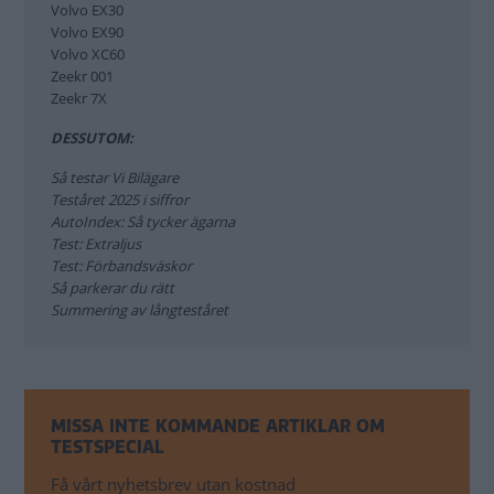
AutoIndex: Så tycker ägarna
Volvo EX30
Test: Extraljus
Volvo EX90
Test: Förbandsväskor
Volvo XC60
Zeekr 001
Så parkerar du rätt
Zeekr 7X
Summering av långteståret
DESSUTOM:
Så testar Vi Bilägare
Teståret 2025 i siffror
AutoIndex: Så tycker ägarna
Test: Extraljus
Test: Förbandsväskor
Så parkerar du rätt
Summering av långteståret
MISSA INTE KOMMANDE ARTIKLAR OM
TESTSPECIAL
Få vårt nyhetsbrev utan kostnad