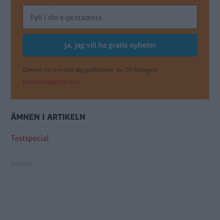
Genom att anmäla dig godkänner du OK-förlagets
personuppgiftspolicy.
ÄMNEN I ARTIKELN
Testspecial