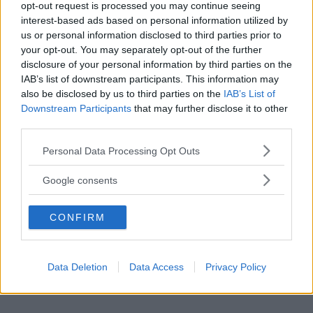
Få vårt nyhetsbrev utan kostnad
opt-out request is processed you may continue seeing
interest-based ads based on personal information utilized by
us or personal information disclosed to third parties prior to
your opt-out. You may separately opt-out of the further
disclosure of your personal information by third parties on the
IAB’s list of downstream participants. This information may
also be disclosed by us to third parties on the
IAB’s List of
Downstream Participants
that may further disclose it to other
Genom att anmäla dig godkänner du OK-förlagets
third parties.
personuppgiftspolicy.
Please note that this website/app uses one or more Google
Personal Data Processing Opt Outs
services and may gather and store information including but
ÄMNEN I ARTIKELN
not limited to your visit or usage behaviour. You may click to
Google consents
grant or deny consent to Google and its third-party tags to
Testspecial
use your data for below specified purposes in below Google
CONFIRM
consent section.
KOMMENTARER
Data Deletion
Data Access
Privacy Policy