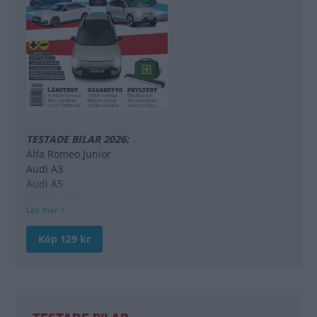
TESTADE BILAR 2026:
Alfa Romeo Junior
Audi A3
Audi A5
BMW 1-serie
Läs mer >
BMW 3-serie
BMW i5 Touring
Köp 129 kr
BMW iX
BMW X3
Citroën ë-C3
Cupra Terramar
Dacia Bigster