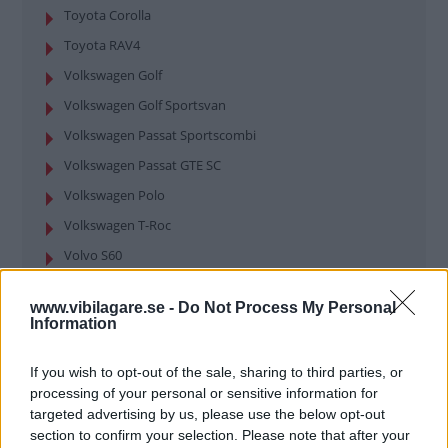
Toyota Corolla
Toyota RAV4
Volkswagen Golf
Volkswagen Golf Sportsvan
Volkswagen Passat Sportscombi
Volkswagen Passat GTE SC
Volkswagen Polo
Volkswagen T-Roc
Volvo S60
Volvo V60
www.vibilagare.se -
Do Not Process My Personal
Volvo V60 Cross Country
Information
If you wish to opt-out of the sale, sharing to third parties, or
processing of your personal or sensitive information for
MISSA INTE KOMMANDE ARTIKLAR OM
targeted advertising by us, please use the below opt-out
TESTSPECIAL
section to confirm your selection. Please note that after your