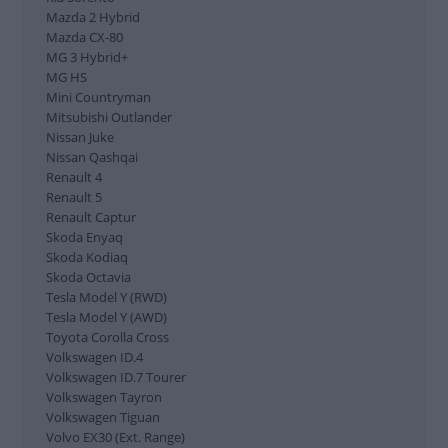
Skoda Kodiaq
Mazda 2 Hybrid
Skoda Octavia
Mazda CX-80
Tesla Model Y (RWD)
MG 3 Hybrid+
Tesla Model Y (AWD)
MG HS
Mini Countryman
Toyota Corolla Cross
Mitsubishi Outlander
Volkswagen ID.4
Nissan Juke
Volkswagen ID.7 Tourer
Nissan Qashqai
Volkswagen Tayron
Renault 4
Volkswagen Tiguan
Renault 5
Volvo EX30 (Ext. Range)
Renault Captur
Volvo EX30
Skoda Enyaq
Volvo EX90
Skoda Kodiaq
Volvo XC60
Skoda Octavia
Zeekr 001
Tesla Model Y (RWD)
Zeekr 7X
Tesla Model Y (AWD)
Toyota Corolla Cross
Volkswagen ID.4
DESSUTOM:
Volkswagen ID.7 Tourer
Volkswagen Tayron
Så testar Vi Bilägare
Volkswagen Tiguan
Teståret 2025 i siffror
Volvo EX30 (Ext. Range)