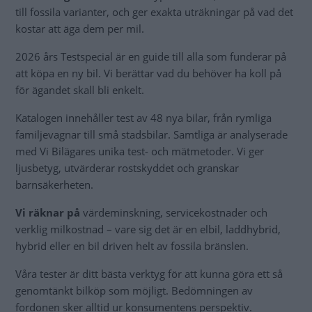
till fossila varianter, och ger exakta uträkningar på vad det
kostar att äga dem per mil.
2026 års Testspecial är en guide till alla som funderar på
att köpa en ny bil. Vi berättar vad du behöver ha koll på
för ägandet skall bli enkelt.
Katalogen innehåller test av 48 nya bilar, från rymliga
familjevagnar till små stadsbilar. Samtliga är analyserade
med Vi Bilägares unika test- och mätmetoder. Vi ger
ljusbetyg, utvärderar rostskyddet och granskar
barnsäkerheten.
Vi räknar på
värdeminskning, servicekostnader och
verklig milkostnad – vare sig det är en elbil, laddhybrid,
hybrid eller en bil driven helt av fossila bränslen.
Våra tester är ditt bästa verktyg för att kunna göra ett så
genomtänkt bilköp som möjligt. Bedömningen av
fordonen sker alltid ur konsumentens perspektiv.