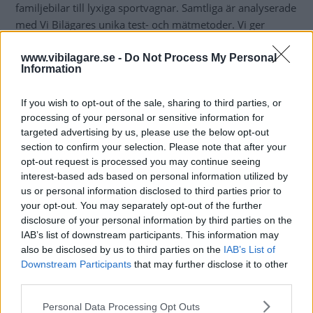
familjebilar till lyxiga sportvagnar. Samtliga är analyserade
med Vi Bilägares unika test- och mätmetoder. Vi ger
ljusbetyg, utvärderar rostskyddet och granskar
barnsäkerheten.
www.vibilagare.se -
Do Not Process My Personal
Information
Vi räknar på värdeminskning, servicekostnader och verklig
milkostnad – vare sig det är en elbil, laddhybrid, hybrid
If you wish to opt-out of the sale, sharing to third parties, or
processing of your personal or sensitive information for
eller en bil driven helt av fossila bränslen.
targeted advertising by us, please use the below opt-out
I Vi Bilägares Testspecial
får du dessutom veta hur det
section to confirm your selection. Please note that after your
opt-out request is processed you may continue seeing
gick i 2022 års långtestverksamhet där Hyundai Ioniq 5,
interest-based ads based on personal information utilized by
Subaru Outback, Nissan Qashqai, Dacia Sandero och MG
us or personal information disclosed to third parties prior to
Marvel R ingick. Vi äger våra långtestbilar och kör dem
your opt-out. You may separately opt-out of the further
flera tusen mil under året.
disclosure of your personal information by third parties on the
IAB’s list of downstream participants. This information may
Våra tester är ditt bästa verktyg för att kunna göra ett så
also be disclosed by us to third parties on the
IAB’s List of
genomtänkt bilköp som möjligt. Bedömningen av
Downstream Participants
that may further disclose it to other
fordonen sker alltid ur konsumentens perspektiv.
third parties.
Please note that this website/app uses one or more Google
Personal Data Processing Opt Outs