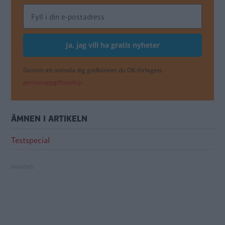
Genom att anmäla dig godkänner du OK-förlagets
personuppgiftspolicy.
ÄMNEN I ARTIKELN
Testspecial