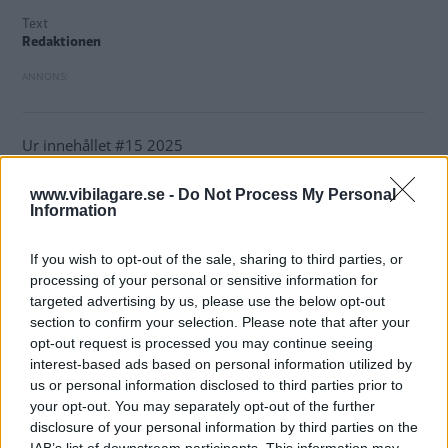
Text
Redaktionen
Ur innehållet #15 2025
Testet:
www.vibilagare.se -
Do Not Process My Personal
Pendlingspraliner
Information
Här är tre bilar som sätter extra krydda på
vardagskörningen. Vilken är aptitligast av körglada Ford
If you wish to opt-out of the sale, sharing to third parties, or
Puma, formstarka Renault 4 eller snabbfotade Volvo
processing of your personal or sensitive information for
targeted advertising by us, please use the below opt-out
EX30?
section to confirm your selection. Please note that after your
opt-out request is processed you may continue seeing
Provkört:
interest-based ads based on personal information utilized by
Volvo ES90
us or personal information disclosed to third parties prior to
Opel Frontera
your opt-out. You may separately opt-out of the further
Agile SCX + fler danska bilar
disclosure of your personal information by third parties on the
IAB’s list of downstream participants. This information may