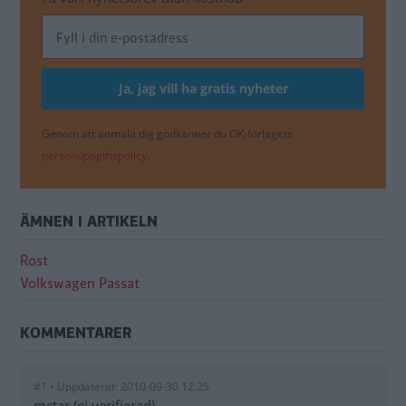
Genom att anmäla dig godkänner du OK-förlagets
personuppgiftspolicy.
ÄMNEN I ARTIKELN
Rost
Volkswagen Passat
KOMMENTARER
#1 • Uppdaterat: 2010-09-30 12:25
mctar (ej verifierad)