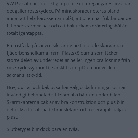
VW Passat når inte riktigt upp till sin föregångares nivå när
det gäller rostskyddet. På minuskontot noteras bland
annat att hela karossen är i plåt, att bilen har fuktbindande
filtinnerskärmar bak och att bakluckans dräneringshål är
totalt igentäppta.
En rostfälla på längre sikt är de helt otätade skarvarna i
fjäderbensholkarna fram. Plastsköldarna som täcker
större delen av underredet är heller ingen bra lösning från
rostskyddssynpunkt, särskilt som plåten under dem
saknar slitskydd.
Huv, dörrar och baklucka har välgjorda limningar och är
invändigt behandlade, liksom alla hålrum under bilen.
Skärmkanterna bak är av bra konstruktion och plus blir
det också för att både bränsletank och reservhjulsbalja är i
plast.
Slutbetyget blir dock bara en tvåa.