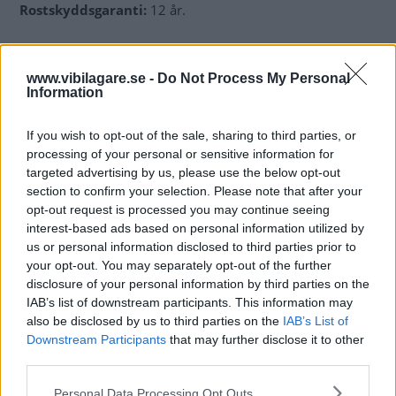
Rostskyddsgaranti:
12 år.
Revidering
: Vi Bilägare har i efterhand reviderat betyget
till en tvåa sedan det visat sig att limtätningarna, framför
www.vibilagare.se -
Do Not Process My Personal
Information
allt i huv, men också i skarvar för baklucka och dörrar har
dålig vidhäftning. Möjlig orsak är också dålig vidhäftning
If you wish to opt-out of the sale, sharing to third parties, or
av grundfärgen. Bilar med gastankar, dolda under
processing of your personal or sensitive information for
plastsköldar, är också rostfällor.
targeted advertising by us, please use the below opt-out
section to confirm your selection. Please note that after your
opt-out request is processed you may continue seeing
interest-based ads based on personal information utilized by
Testinformation
us or personal information disclosed to third parties prior to
your opt-out. You may separately opt-out of the further
Betyg rost:
2 av 5
disclosure of your personal information by third parties on the
Betyg
IAB’s list of downstream participants. This information may
also be disclosed by us to third parties on the
IAB’s List of
5.
Materialval, konstruktioner och övriga
Downstream Participants
that may further disclose it to other
skyddsåtgärder är effektiva. Rostangrepp bör inte
third parties.
komma inom de första sex åren.
4.
Välgjort rostskydd med några tveksamma
Please note that this website/app uses one or more Google
Personal Data Processing Opt Outs