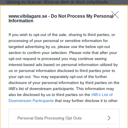
tätning av skarvar. Vissa av dem är dock oskyddade.
Bilens balkar har en bra inre vaxbehandling.
Reservhjulsbaljan är endast grundlackad med skydd i
www.vibilagare.se -
Do Not Process My Personal
Information
bakkant. Dörrtröskeln har skyddad nedåtvänd skarv.
Fjäderholkar är rostskyddade. Bränsletanken är av plast,
If you wish to opt-out of the sale, sharing to third parties, or
monterad med rostfria band och har påfyllningsrör i plast.
processing of your personal or sensitive information for
Fabia har rejäla stänklappar fram.
targeted advertising by us, please use the below opt-out
section to confirm your selection. Please note that after your
Bilarna är besiktade av Rostskydds-Metoder AB.
opt-out request is processed you may continue seeing
interest-based ads based on personal information utilized by
Rostskyddsgaranti:
10 år
us or personal information disclosed to third parties prior to
your opt-out. You may separately opt-out of the further
disclosure of your personal information by third parties on the
IAB’s list of downstream participants. This information may
Testinformation
also be disclosed by us to third parties on the
IAB’s List of
Downstream Participants
that may further disclose it to other
Modeller i det här testet:
third parties.
Skoda Fabia 1.2 TSI Elegance
Please note that this website/app uses one or more Google
Personal Data Processing Opt Outs
Betyg rost:
4 av 5
services and may gather and store information including but