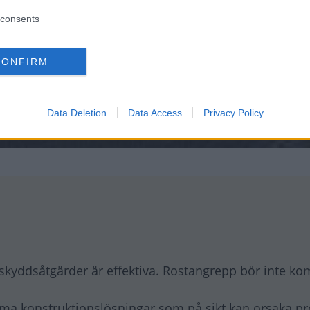
consents
CONFIRM
Data Deletion
Data Access
Privacy Policy
 skyddsåtgärder är effektiva. Rostangrepp bör inte k
ma konstruktionslösningar som på sikt kan orsaka p