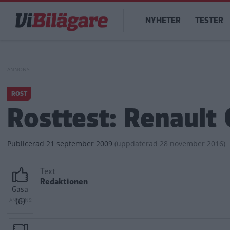
Hoppa
Main
till
NYHETER
TESTER
navigation
huvudinnehåll
ROST
Rosttest: Renault
Publicerad
21 september 2009
(
uppdaterad
28 november 2016)
Text
Redaktionen
Gasa
(6)