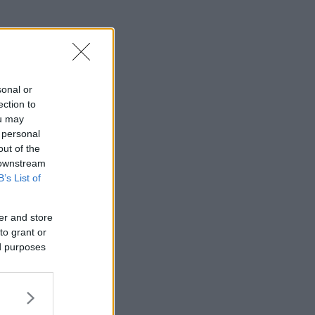
sonal or
ection to
ou may
 personal
out of the
 downstream
B’s List of
er and store
to grant or
ed purposes