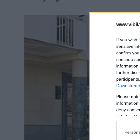
www.vibil
If you wish 
sensitive in
confirm you
continue se
information 
further disc
participants
Downstream 
Please note
information 
deny consent
in below Go
Persona