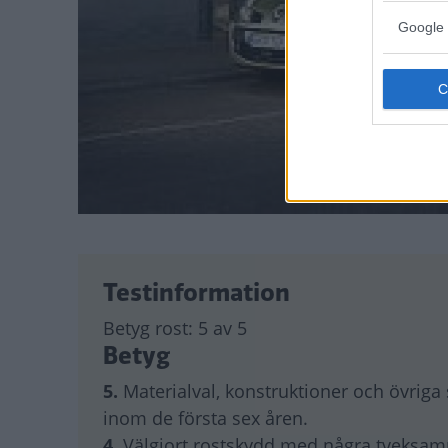
Google 
Testinformation
Betyg rost:
5 av 5
Betyg
5.
Materialval, konstruktioner och övriga
inom de första sex åren.
4.
Välgjort rostskydd med några tveksam