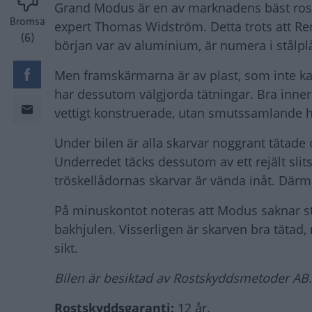
Grand Modus är en av marknadens bäst rost
Bromsa
expert Thomas Widström. Detta trots att R
(6)
början var av aluminium, är numera i stålplå
Men framskärmarna är av plast, som inte ka
har dessutom välgjorda tätningar. Bra inne
vettigt konstruerade, utan smutssamlande 
Under bilen är alla skarvar noggrant tätad
Underredet täcks dessutom av ett rejält slits
tröskellådornas skarvar är vända inåt. Där
På minuskontot noteras att Modus saknar st
bakhjulen. Visserligen är skarven bra tätad,
sikt.
Bilen är besiktad av Rostskyddsmetoder AB.
Rostskyddsgaranti:
12 år.