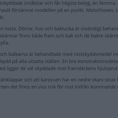
skyddade småbilar och får högsta betyg, en femma, 
enault försämrat modellen på en punkt. Motorhuven, 
t.
n rosta. Dörrar, huv och baklucka är invändigt behan
rskärmar finns både fram och bak och de bakre skär
hylla.
e och balkarna är behandlade med rostskyddsmedel inu
kydd på alla utsatta ställen. En bra konstruktionsdetal
med ligger de väl skyddade mot framdäckens hjulsprut
änklappar och att karossen har en nedre skarv strax 
 men det finns en viss risk för rost inifrån kommande 