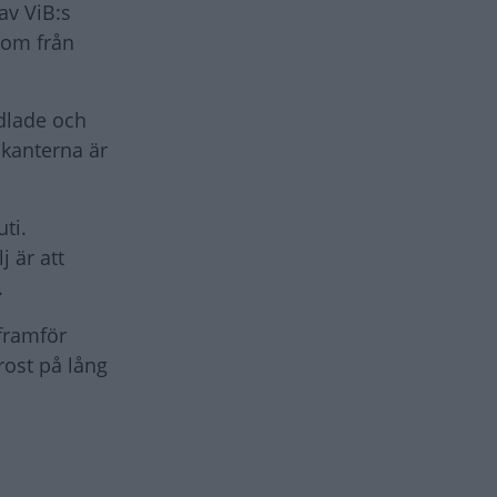
av ViB:s
som från
dlade och
mkanterna är
ti.
j är att
.
framför
rost på lång