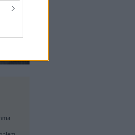
omma
roblem.