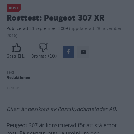
ROST
Rosttest: Peugeot 307 XR
Publicerad
23 september 2009
(
uppdaterad
28 november
2016)
(11)
(10)
Gasa
Bromsa
Text
Redaktionen
Bilen är besiktad av Rostskyddsmetoder AB.
Peugeot 307 är konstruerad för att stå emot
rost. Få skarvar, huv i aluminium och