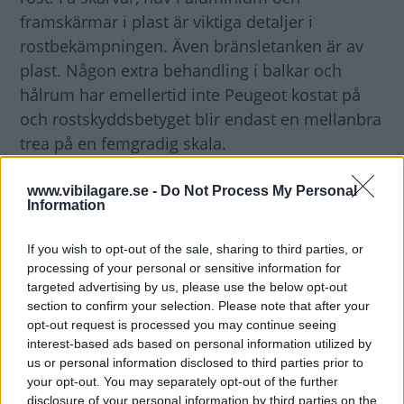
framskärmar i plast är viktiga detaljer i
rostbekämpningen. Även bränsletanken är av
plast. Någon extra behandling i balkar och
hålrum har emellertid inte Peugeot kostat på
och rostskyddsbetyget blir endast en mellanbra
trea på en femgradig skala.
Rostskyddsgaranti: 12 år.
www.vibilagare.se -
Do Not Process My Personal
Information
If you wish to opt-out of the sale, sharing to third parties, or
Testinformation
processing of your personal or sensitive information for
targeted advertising by us, please use the below opt-out
Betyg rost:
3 av 5
section to confirm your selection. Please note that after your
Betyg
opt-out request is processed you may continue seeing
interest-based ads based on personal information utilized by
5.
Materialval, konstruktioner och övriga
us or personal information disclosed to third parties prior to
your opt-out. You may separately opt-out of the further
skyddsåtgärder är effektiva. Rostangrepp bör inte
disclosure of your personal information by third parties on the