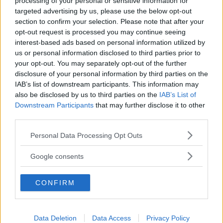
processing of your personal or sensitive information for
behandlingen i hålrummen gjordes noggrannare.
targeted advertising by us, please use the below opt-out
section to confirm your selection. Please note that after your
opt-out request is processed you may continue seeing
Rostskyddsgaranti: 6 år.
interest-based ads based on personal information utilized by
us or personal information disclosed to third parties prior to
your opt-out. You may separately opt-out of the further
disclosure of your personal information by third parties on the
Testinformation
IAB’s list of downstream participants. This information may
also be disclosed by us to third parties on the
IAB’s List of
Betyg rost:
2 av 5
Downstream Participants
that may further disclose it to other
Betyg
third parties.
5.
Materialval, konstruktioner och övriga
Please note that this website/app uses one or more Google
Personal Data Processing Opt Outs
skyddsåtgärder är effektiva. Rostangrepp bör inte
services and may gather and store information including but
komma inom de första sex åren.
not limited to your visit or usage behaviour. You may click to
Google consents
4.
Välgjort rostskydd med några tveksamma
grant or deny consent to Google and its third-party tags to
use your data for below specified purposes in below Google
konstruktionslösningar som på sikt kan orsaka
CONFIRM
consent section.
problem.
3.
Normalbra rostskydd där någon form av
behandling gjorts i fabrik eller i efterhand.
Data Deletion
Data Access
Privacy Policy