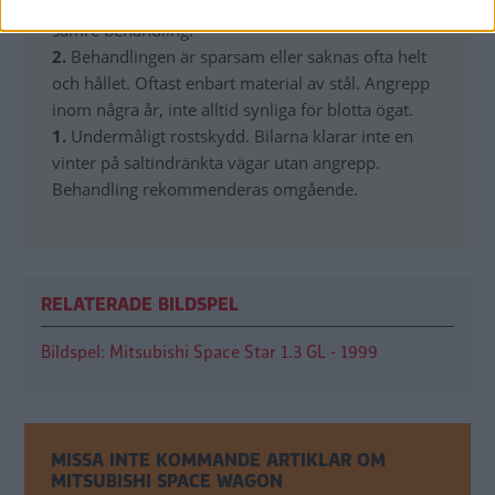
Konstruktioner/material kan under en tid rädda
sämre behandling.
2.
Behandlingen är sparsam eller saknas ofta helt
och hållet. Oftast enbart material av stål. Angrepp
inom några år, inte alltid synliga för blotta ögat.
1.
Undermåligt rostskydd. Bilarna klarar inte en
vinter på saltindränkta vägar utan angrepp.
Behandling rekommenderas omgående.
RELATERADE BILDSPEL
Bildspel: Mitsubishi Space Star 1.3 GL - 1999
MISSA INTE KOMMANDE ARTIKLAR OM
MITSUBISHI SPACE WAGON