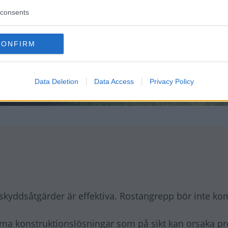
consents
CONFIRM
Data Deletion
Data Access
Privacy Policy
 skyddsåtgärder är effektiva. Rostangrepp bör inte k
ma konstruktionslösningar som på sikt kan orsaka p