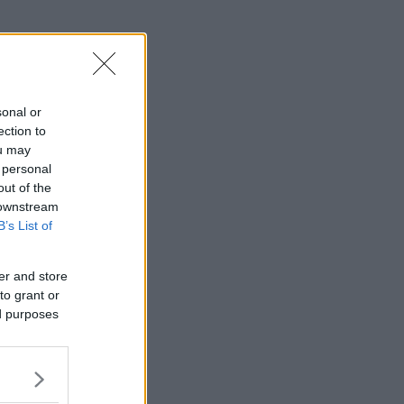
sonal or
ection to
ou may
 personal
out of the
 downstream
B’s List of
er and store
to grant or
ed purposes