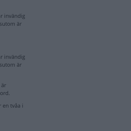
ar invändig
ssutom är
ar invändig
ssutom är
 är
ord.
 en tvåa i