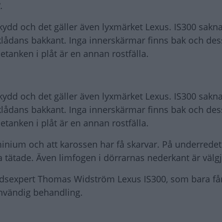
.
skydd och det gäller även lyxmärket Lexus. IS300 sakn
rklådans bakkant. Inga innerskärmar finns bak och de
tanken i plåt är en annan rostfälla.
skydd och det gäller även lyxmärket Lexus. IS300 sakn
rklådans bakkant. Inga innerskärmar finns bak och de
tanken i plåt är en annan rostfälla.
luminium och att karossen har få skarvar. På underredet
 tätade. Även limfogen i dörrarnas nederkant är välgj
ddsexpert Thomas Widström Lexus IS300, som bara får
nvändig behandling.