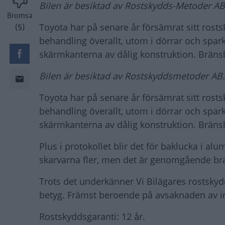
Bilen är besiktad av Rostskydds-Metoder AB
Bromsa
Toyota har på senare år försämrat sitt rost
(5)
behandling överallt, utom i dörrar och spa
skärmkanterna av dålig konstruktion. Bränsle
Bilen är besiktad av Rostskyddsmetoder AB.
Toyota har på senare år försämrat sitt rost
behandling överallt, utom i dörrar och spa
skärmkanterna av dålig konstruktion. Bränsle
Plus i protokollet blir det för baklucka i a
skarvarna fler, men det är genomgående bra
Trots det underkänner Vi Bilägares rostsky
betyg. Främst beroende på avsaknaden av i
Rostskyddsgaranti: 12 år.