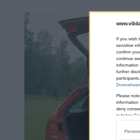
www.vibil
If you wish 
sensitive in
confirm you
continue se
information 
further disc
participants
Downstream 
Please note
information 
deny consent
in below Go
Persona