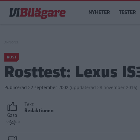
Hoppa
Main
till
NYHETER
TESTER
navigation
huvudinnehåll
ROST
Rosttest: Lexus IS
Publicerad
22 september 2002
(
uppdaterad
28 november 2016)
Text
Redaktionen
Gasa
(4)