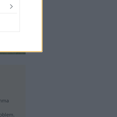
omma
roblem.