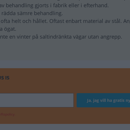
behandling gjorts i fabrik eller i efterhand.
d rädda sämre behandling.
ta helt och hållet. Oftast enbart material av stål. A
ta ögat.
nte en vinter på saltindränkta vägar utan angrepp.
S IS
ftspolicy.